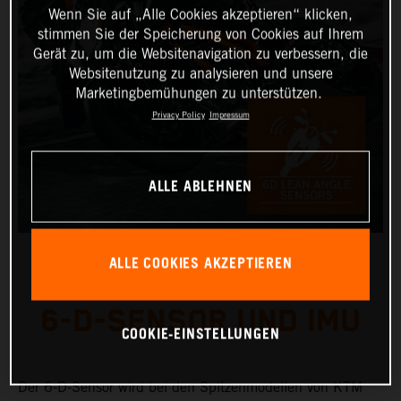
Wenn Sie auf „Alle Cookies akzeptieren“ klicken,
stimmen Sie der Speicherung von Cookies auf Ihrem
Gerät zu, um die Websitenavigation zu verbessern, die
Websitenutzung zu analysieren und unsere
Marketingbemühungen zu unterstützen.
Privacy Policy
Impressum
ALLE ABLEHNEN
ALLE COOKIES AKZEPTIEREN
6-D-SENSOR UND IMU
COOKIE-EINSTELLUNGEN
Der 6-D-Sensor wird bei den Spitzenmodellen von KTM