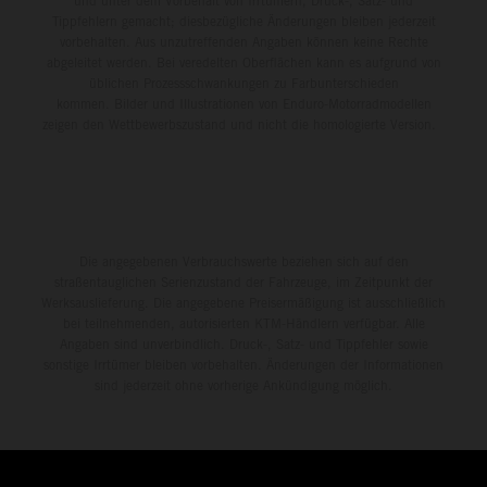
und unter dem Vorbehalt von Irrtümern, Druck-, Satz- und
Tippfehlern gemacht; diesbezügliche Änderungen bleiben jederzeit
vorbehalten. Aus unzutreffenden Angaben können keine Rechte
abgeleitet werden. Bei veredelten Oberflächen kann es aufgrund von
üblichen Prozessschwankungen zu Farbunterschieden
kommen. Bilder und Illustrationen von Enduro-Motorradmodellen
zeigen den Wettbewerbszustand und nicht die homologierte Version.
Die angegebenen Verbrauchswerte beziehen sich auf den
straßentauglichen Serienzustand der Fahrzeuge, im Zeitpunkt der
Werksauslieferung. Die angegebene Preisermäßigung ist ausschließlich
bei teilnehmenden, autorisierten KTM-Händlern verfügbar. Alle
Angaben sind unverbindlich. Druck-, Satz- und Tippfehler sowie
sonstige Irrtümer bleiben vorbehalten. Änderungen der Informationen
sind jederzeit ohne vorherige Ankündigung möglich.