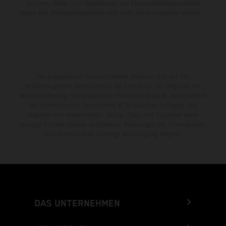
kommen. Bilder und Illustrationen von Enduro-Motorradmodellen
zeigen den Wettbewerbszustand und nicht die homologierte Version.
Die angegebenen Verbrauchswerte beziehen sich auf den
straßentauglichen Serienzustand der Fahrzeuge, im Zeitpunkt der
Werksauslieferung. Die angegebene Preisermäßigung ist ausschließlich
bei teilnehmenden, autorisierten KTM-Händlern verfügbar. Alle
Angaben sind unverbindlich. Druck-, Satz- und Tippfehler sowie
sonstige Irrtümer bleiben vorbehalten. Änderungen der Informationen
sind jederzeit ohne vorherige Ankündigung möglich.
DAS UNTERNEHMEN