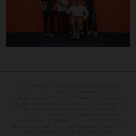
Die abgebildeten Fahrzeuge können in einzelnen Details vom
Serienmodell abweichen und teilweise Sonderausstattung gegen
Mehrpreis zeigen. Alle Angaben über Lieferumfang, Aussehen,
Leistungen, Maße und Gewichte der Fahrzeuge werden unverbindlich
und unter dem Vorbehalt von Irrtümern, Druck-, Satz- und
Tippfehlern gemacht; diesbezügliche Änderungen bleiben jederzeit
vorbehalten. Aus unzutreffenden Angaben können keine Rechte
abgeleitet werden. Bei veredelten Oberflächen kann es aufgrund von
üblichen Prozessschwankungen zu Farbunterschieden