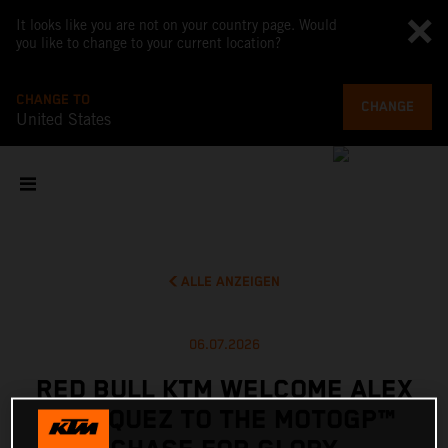
It looks like you are not on your country page. Would
you like to change to your current location?
CHANGE TO
CHANGE
United States
ALLE ANZEIGEN
06.07.2026
RED BULL KTM WELCOME ALEX
MARQUEZ TO THE MOTOGP™