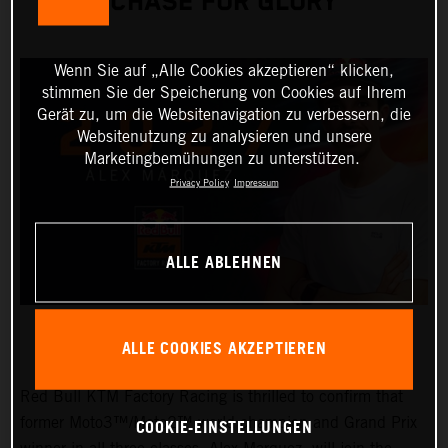
CHASE FOR GLORY
Wenn Sie auf „Alle Cookies akzeptieren“ klicken,
stimmen Sie der Speicherung von Cookies auf Ihrem
Gerät zu, um die Websitenavigation zu verbessern, die
Websitenutzung zu analysieren und unsere
Marketingbemühungen zu unterstützen.
Privacy Policy
Impressum
ALLE ABLEHNEN
ALLE COOKIES AKZEPTIEREN
Red Bull KTM Factory Racing is thrilled to confirm that
COOKIE-EINSTELLUNGEN
former Moto3™/Moto2™ world champion and Grand Prix