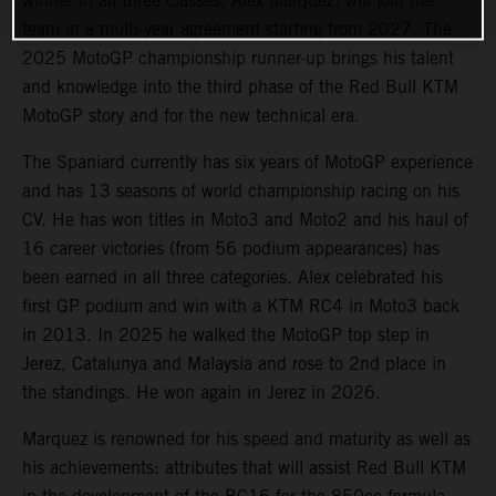
winner in all three classes, Alex Marquez, will join the
team in a multi-year agreement starting from 2027. The
2025 MotoGP championship runner-up brings his talent
and knowledge into the third phase of the Red Bull KTM
MotoGP story and for the new technical era.
The Spaniard currently has six years of MotoGP experience
and has 13 seasons of world championship racing on his
CV. He has won titles in Moto3 and Moto2 and his haul of
16 career victories (from 56 podium appearances) has
been earned in all three categories. Alex celebrated his
first GP podium and win with a KTM RC4 in Moto3 back
in 2013. In 2025 he walked the MotoGP top step in
Jerez, Catalunya and Malaysia and rose to 2nd place in
the standings. He won again in Jerez in 2026.
Marquez is renowned for his speed and maturity as well as
his achievements: attributes that will assist Red Bull KTM