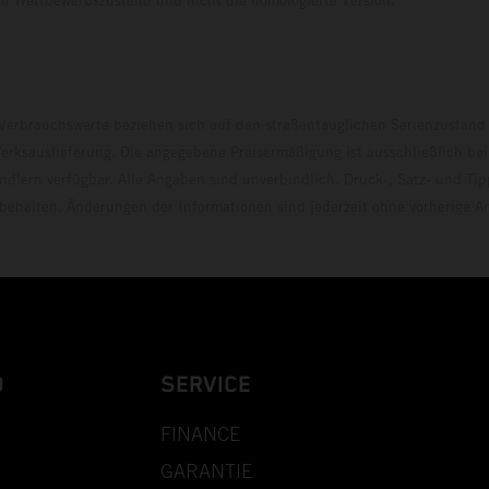
erbrauchswerte beziehen sich auf den straßentauglichen Serienzustand
erksauslieferung. Die angegebene Preisermäßigung ist ausschließlich be
dlern verfügbar. Alle Angaben sind unverbindlich. Druck-, Satz- und Tip
rbehalten. Änderungen der Informationen sind jederzeit ohne vorherige 
D
SERVICE
FINANCE
GARANTIE