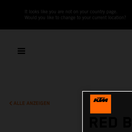
It looks like you are not on your country page.
Would you like to change to your current location?
ALLE ANZEIGEN
RED B