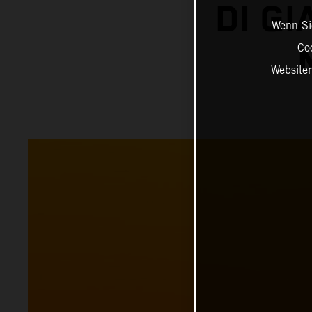
DI G
Wenn Sie
Co
Website