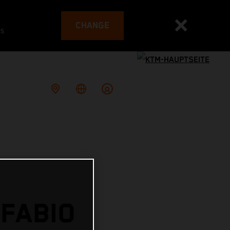
CHANGE
es
 FABIO