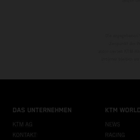
Die angegebenen V
Zeitpunkt der W
autorisierten KTM-Hän
Irrtümer bleiben vo
DAS UNTERNEHMEN
KTM WORL
KTM AG
NEWS
KONTAKT
RACING