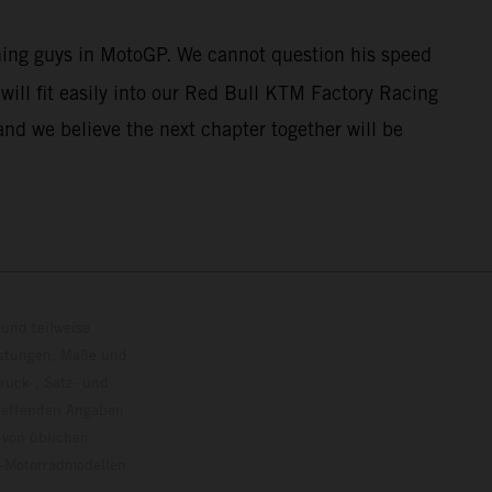
nning guys in MotoGP. We cannot question his speed
ill fit easily into our Red Bull KTM Factory Racing
and we believe the next chapter together will be
und teilweise
istungen, Maße und
ruck-, Satz- und
treffenden Angaben
 von üblichen
o-Motorradmodellen
ersion.