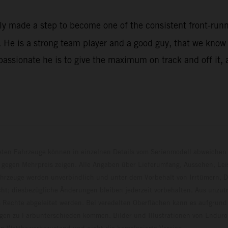
rly made a step to become one of the consistent front-ru
He is a strong team player and a good guy, that we know w
assionate he is to give the maximum on track and off it, 
eten Fahrzeuge können in einzelnen Details vom Serienmodell abweichen 
 gegen Mehrpreis zeigen. Alle Angaben über Lieferumfang, Aussehen, Le
hrzeuge werden unverbindlich und unter dem Vorbehalt von Irrtümern, D
ht; diesbezügliche Änderungen bleiben jederzeit vorbehalten. Aus unzu
 Rechte abgeleitet werden. Bei veredelten Oberflächen kann es aufgrund
en zu Farbunterschieden kommen. Bilder und Illustrationen von Endur
 den Wettbewerbszustand und nicht die homologierte V