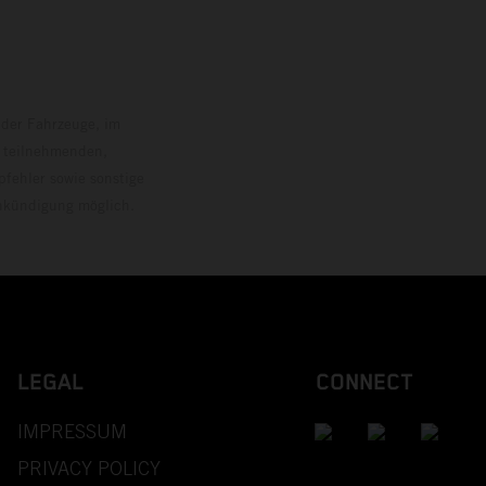
 der Fahrzeuge, im
i teilnehmenden,
pfehler sowie sonstige
Ankündigung möglich.
LEGAL
CONNECT
IMPRESSUM
PRIVACY POLICY