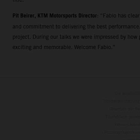
Pit Beirer, KTM Motorsports Director
: “Fabio has clea
and commitment to delivering the best performance. 
project. During our talks we were impressed by how p
exciting and memorable. Welcome Fabio.”
Die abgebild
Sonderausstattung
Gewichte der Fa
Tippfehlern gemac
können keine
Prozessschwankung
zeigen