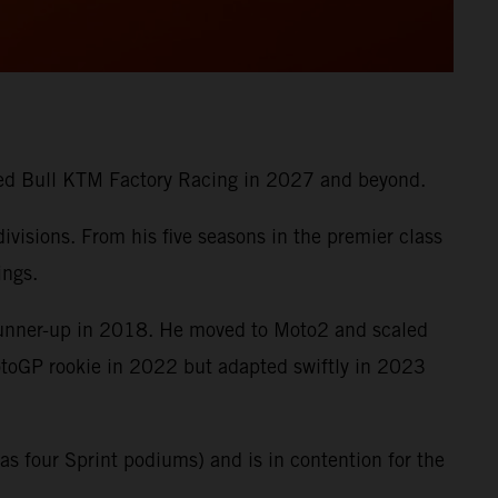
 Red Bull KTM Factory Racing in 2027 and beyond.
visions. From his five seasons in the premier class
ings.
runner-up in 2018. He moved to Moto2 and scaled
MotoGP rookie in 2022 but adapted swiftly in 2023
s four Sprint podiums) and is in contention for the