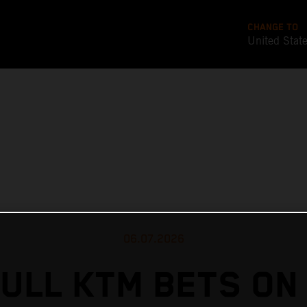
CHANGE TO
United Stat
06.07.2026
ULL KTM BETS ON