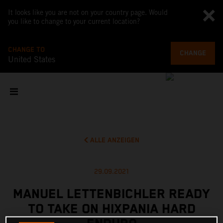
It looks like you are not on your country page. Would
you like to change to your current location?
CHANGE TO
CHANGE
United States
ALLE ANZEIGEN
29.09.2021
MANUEL LETTENBICHLER READY
TO TAKE ON HIXPANIA HARD