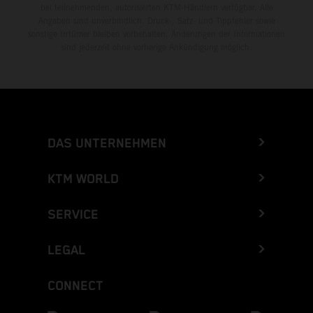
bei teilnehmenden, autorisierten KTM-Händlern verfügbar. Alle
Angaben sind unverbindlich. Druck-, Satz- und Tippfehler sowie
sonstige Irrtümer bleiben vorbehalten. Änderungen der Informationen
sind jederzeit ohne vorherige Ankündigung möglich.
DAS UNTERNEHMEN
KTM WORLD
SERVICE
LEGAL
CONNECT