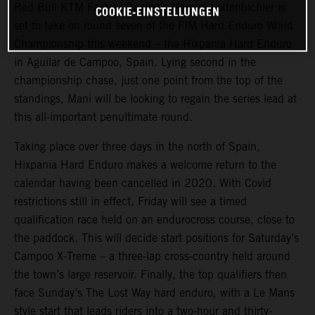
Red Bull KTM Factory Racing’s Manuel Lettenbichler is
COOKIE-EINSTELLUNGEN
set to take on round seven of the FIM Hard Enduro World
Championship this weekend – the Hixpania Hard Enduro
in Aguilar de Campoo, Spain. Lying second in the
championship chase, just one point from the top of the
standings, Mani will be looking to regain the series lead at
this all-important penultimate round.
Taking place over three days in the north of Spain,
Hixpania Hard Enduro makes a welcome return to the
calendar having been cancelled in 2020. With Covid
restrictions still in effect, Friday will see a timed
qualification race held on an endurocross course, close to
the paddock. This will decide start positions for Saturday’s
Campoo X-Treme – a three-lap cross-country held around
the town’s large reservoir. Finally, the top qualifiers then
face Sunday’s The Lost Way hard enduro, with a Le Mans
style start that leads riders into a two-hour and thirty-