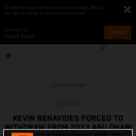
It looks like you are not on your country page. Would
you like to change to your current location?
CHANGE TO
CHANGE
United States
ALLE ANZEIGEN
23.02.2023
KEVIN BENAVIDES FORCED TO
WITHDRAW FROM 2023 ABU DHABI