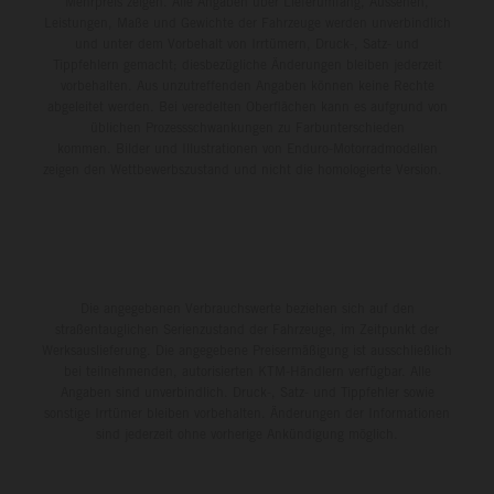
Mehrpreis zeigen. Alle Angaben über Lieferumfang, Aussehen,
Leistungen, Maße und Gewichte der Fahrzeuge werden unverbindlich
und unter dem Vorbehalt von Irrtümern, Druck-, Satz- und
Tippfehlern gemacht; diesbezügliche Änderungen bleiben jederzeit
vorbehalten. Aus unzutreffenden Angaben können keine Rechte
abgeleitet werden. Bei veredelten Oberflächen kann es aufgrund von
üblichen Prozessschwankungen zu Farbunterschieden
kommen. Bilder und Illustrationen von Enduro-Motorradmodellen
zeigen den Wettbewerbszustand und nicht die homologierte Version.
Die angegebenen Verbrauchswerte beziehen sich auf den
straßentauglichen Serienzustand der Fahrzeuge, im Zeitpunkt der
Werksauslieferung. Die angegebene Preisermäßigung ist ausschließlich
bei teilnehmenden, autorisierten KTM-Händlern verfügbar. Alle
Angaben sind unverbindlich. Druck-, Satz- und Tippfehler sowie
sonstige Irrtümer bleiben vorbehalten. Änderungen der Informationen
sind jederzeit ohne vorherige Ankündigung möglich.