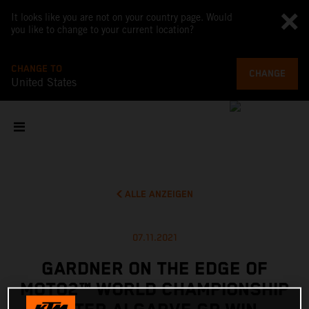
It looks like you are not on your country page. Would
you like to change to your current location?
CHANGE TO
CHANGE
United States
ALLE ANZEIGEN
07.11.2021
GARDNER ON THE EDGE OF
MOTO2™ WORLD CHAMPIONSHIP