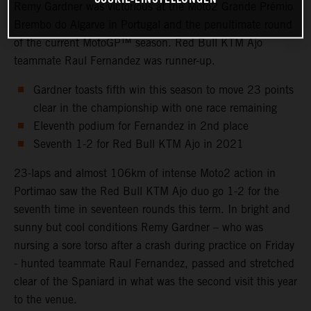
Remy Gardner was victorious at the Moto2 Grande Prémio
Brembo do Algarve in Portugal and the penultimate round
of the current MotoGP™ season. Red Bull KTM Ajo
teammate Raul Fernandez was runner-up.
Gardner toasts fifth win this season to move 23 points
clear in the championship with one race remaining
Eleventh podium for Fernandez in 2nd place
Seventh 1-2 for Red Bull KTM Ajo in 2021
23-laps and almost 106km of intense Moto2 action in
Portimao saw the Red Bull KTM Ajo duo go 1-2 for the
seventh time in seventeen rounds this term. In bright and
sunny but cool conditions Remy Gardner – who was
nursing a sore torso after a crash during practice on Friday
- hunted teammate Raul Fernandez, passed and stretched
clear of the Spaniard in what was the second visit this year
to the venue.