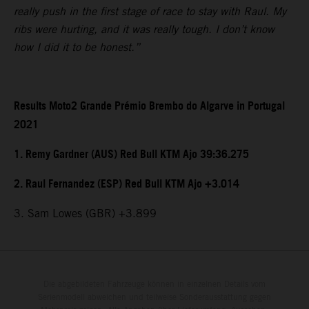
really push in the first stage of race to stay with Raul. My
ribs were hurting, and it was really tough. I don’t know
how I did it to be honest.”
Results Moto2 Grande Prémio Brembo do Algarve in Portugal
2021
1. Remy Gardner (AUS) Red Bull KTM Ajo 39:36.275
2. Raul Fernandez (ESP) Red Bull KTM Ajo +3.014
3. Sam Lowes (GBR) +3.899
Die abgebildeten Fahrzeuge können in einzelnen Details vom
Serienmodell abweichen und teilweise Sonderausstattung gegen