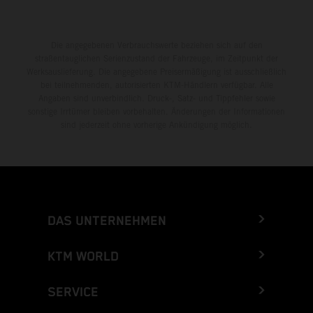
Die angegebenen Verbrauchswerte beziehen sich auf den
straßentauglichen Serienzustand der Fahrzeuge, im Zeitpunkt der
Werksauslieferung. Die angegebene Preisermäßigung ist ausschließlich
bei teilnehmenden, autorisierten KTM-Händlern verfügbar. Alle
Angaben sind unverbindlich. Druck-, Satz- und Tippfehler sowie
sonstige Irrtümer bleiben vorbehalten. Änderungen der Informationen
sind jederzeit ohne vorherige Ankündigung möglich.
DAS UNTERNEHMEN
KTM WORLD
SERVICE