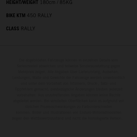
HEIGHT/WEIGHT
180cm / 85KG
BIKE KTM
450 RALLY
CLASS
RALLY
Die abgebildeten Fahrzeuge können in einzelnen Details vom
Serienmodell abweichen und teilweise Sonderausstattung gegen
Mehrpreis zeigen. Alle Angaben über Lieferumfang, Aussehen,
Leistungen, Maße und Gewichte der Fahrzeuge werden unverbindlich
und unter dem Vorbehalt von Irrtümern, Druck-, Satz- und
Tippfehlern gemacht; diesbezügliche Änderungen bleiben jederzeit
vorbehalten. Aus unzutreffenden Angaben können keine Rechte
abgeleitet werden. Bei veredelten Oberflächen kann es aufgrund von
üblichen Prozessschwankungen zu Farbunterschieden
kommen. Bilder und Illustrationen von Enduro-Motorradmodellen
zeigen den Wettbewerbszustand und nicht die homologierte Version.