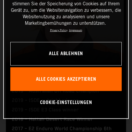
stimmen Sie der Speicherung von Cookies auf Ihrem
Gerät zu, um die Websitenavigation zu verbessern, die
Websitenutzung zu analysieren und unsere
Marketingbemühungen zu unterstützen.
Privacy Policy
Impressum
ALLE ABLEHNEN
DANIEL SANDERS
ALLE COOKIES AKZEPTIEREN
2019 – Australian Off Road Champion
2019 – ISDE outright winner
COOKIE-EINSTELLUNGEN
2019 – ISDE E3 Class winner
2018 – Hattah Desert Race Winner
2017 – E2 Enduro World Championship 6th