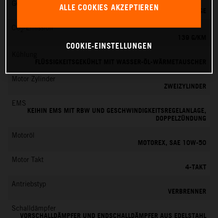
Getriebe
ALLE COOKIES AKZEPTIEREN
6 GÄNGE
CO
-Emission
2
139 G/KM
COOKIE-EINSTELLUNGEN
Kühlung
FLÜSSIGKEITSGEKÜHLT MIT WASSER-ÖL-WÄRMETAUSCHER
Motor Zylinder
ZWEIZYLINDER
EMS
KEIHIN EMS MIT RBW UND GESCHWINDIGKEITSREGELANLAGE,
DOPPELZÜNDUNG
Motoröl
MOTOREX, SAE 10W-50
Motor Takt
4-TAKT
Antriebstyp
VERBRENNER
Schalldämpfer
VORSCHALLDÄMPFER UND ENDSCHALLDÄMPFER AUS EDELSTAHL