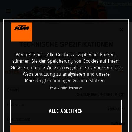
✕
TECHNISCHE SPEZIFIKATIONEN
Wenn Sie auf „Alle Cookies akzeptieren“ klicken,
2024 KTM 1390 SUPER DUKE R
stimmen Sie der Speicherung von Cookies auf Ihrem
Gerät zu, um die Websitenavigation zu verbessern, die
MOTOR
Websitenutzung zu analysieren und unsere
Marketingbemühungen zu unterstützen.
Privacy Policy
Impressum
Bauart
2-ZYLINDER, 4-TAKT, V 75°
Hubraum
1350 CM³
ALLE ABLEHNEN
Drehmoment
145 NM