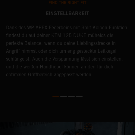
FIND THE RIGHT FIT
EINSTELLBARKEIT
Dank des WP APEX-Federbeins mit Split-Kolben-Funktion
A
findest du auf deiner KTM 125 DUKE mühelos die
D
perfekte Balance, wenn du deine Lieblingsstrecke in
K
Angriff nimmst oder dich um eng gesteckte Leitkegel
n
schlängelst. Auch die Vorspannung lässt sich einstellen,
M
und die weißen Handhebel können an den für dich
F
optimalen Griffbereich angepasst werden.
K
A
K
e
e
a