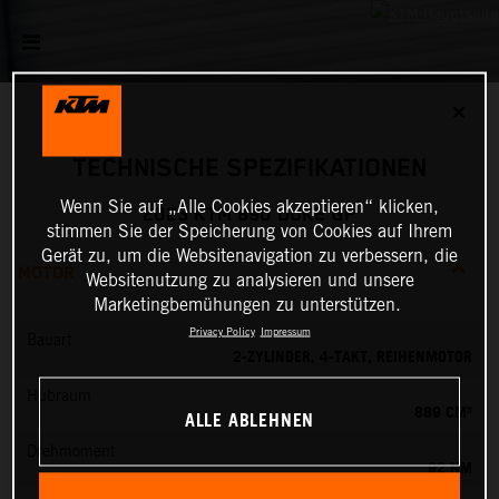
✕
TECHNISCHE SPEZIFIKATIONEN
Wenn Sie auf „Alle Cookies akzeptieren“ klicken,
2023 KTM 890 DUKE GP
stimmen Sie der Speicherung von Cookies auf Ihrem
Gerät zu, um die Websitenavigation zu verbessern, die
MOTOR
Websitenutzung zu analysieren und unsere
Marketingbemühungen zu unterstützen.
Privacy Policy
Impressum
Bauart
2-ZYLINDER, 4-TAKT, REIHENMOTOR
Hubraum
889 CM³
ALLE ABLEHNEN
Drehmoment
92 NM