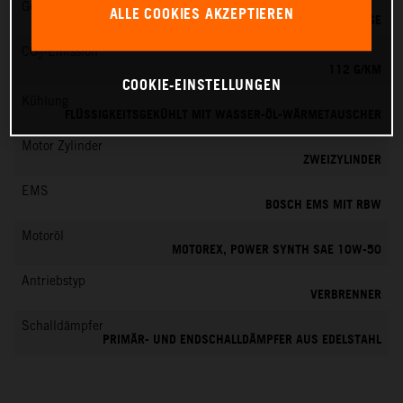
Getriebe
ALLE COOKIES AKZEPTIEREN
6 GÄNGE
CO
-Emission
2
112 G/KM
COOKIE-EINSTELLUNGEN
Kühlung
FLÜSSIGKEITSGEKÜHLT MIT WASSER-ÖL-WÄRMETAUSCHER
Motor Zylinder
ZWEIZYLINDER
EMS
BOSCH EMS MIT RBW
Motoröl
MOTOREX, POWER SYNTH SAE 10W-50
Antriebstyp
VERBRENNER
Schalldämpfer
PRIMÄR- UND ENDSCHALLDÄMPFER AUS EDELSTAHL