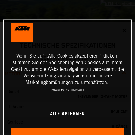
✕
TECHNISCHE SPEZIFIKATIONEN
Wenn Sie auf „Alle Cookies akzeptieren“ klicken,
2027 KTM 85 SX 19/16
stimmen Sie der Speicherung von Cookies auf Ihrem
Gerät zu, um die Websitenavigation zu verbessern, die
MOTOR
Websitenutzung zu analysieren und unsere
Marketingbemühungen zu unterstützen.
Privacy Policy
Impressum
Bauart
1-ZYLINDER, 2-TAKT MOTOR
Hubraum
84.9 CM³
ALLE ABLEHNEN
Getriebe
6 GÄNGE