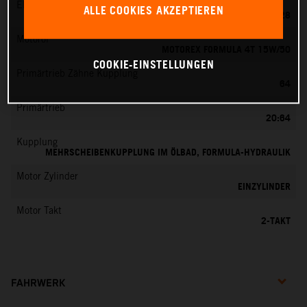
EMS
ALLE COOKIES AKZEPTIEREN
KEIHIN PWK 28
Motoröl
MOTOREX FORMULA 4T 15W/50
COOKIE-EINSTELLUNGEN
Primärtrieb Zähne Kupplung
64
Primärtrieb
20:64
Kupplung
MEHRSCHEIBENKUPPLUNG IM ÖLBAD, FORMULA-HYDRAULIK
Motor Zylinder
EINZYLINDER
Motor Takt
2-TAKT
FAHRWERK