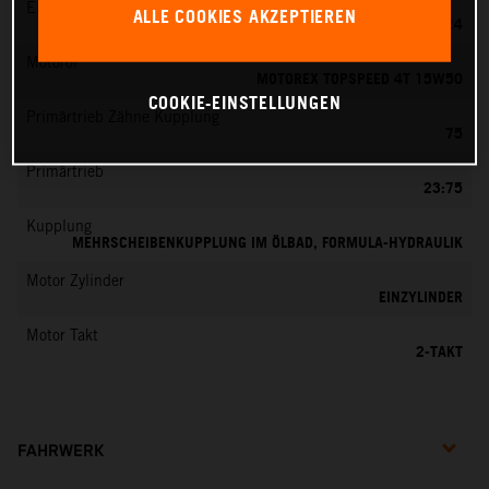
EMS
ALLE COOKIES AKZEPTIEREN
MIKUNI VM 24
Motoröl
MOTOREX TOPSPEED 4T 15W50
COOKIE-EINSTELLUNGEN
Primärtrieb Zähne Kupplung
75
Primärtrieb
23:75
Kupplung
MEHRSCHEIBENKUPPLUNG IM ÖLBAD, FORMULA-HYDRAULIK
Motor Zylinder
EINZYLINDER
Motor Takt
2-TAKT
FAHRWERK