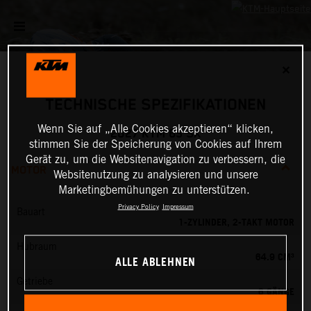
✕
TECHNISCHE SPEZIFIKATIONEN
Wenn Sie auf „Alle Cookies akzeptieren“ klicken,
2027 KTM 65 SX
stimmen Sie der Speicherung von Cookies auf Ihrem
Gerät zu, um die Websitenavigation zu verbessern, die
MOTOR
Websitenutzung zu analysieren und unsere
Marketingbemühungen zu unterstützen.
Privacy Policy
Impressum
Bauart
1-ZYLINDER, 2-TAKT MOTOR
Hubraum
64.9 CM³
ALLE ABLEHNEN
Getriebe
6 GÄNGE