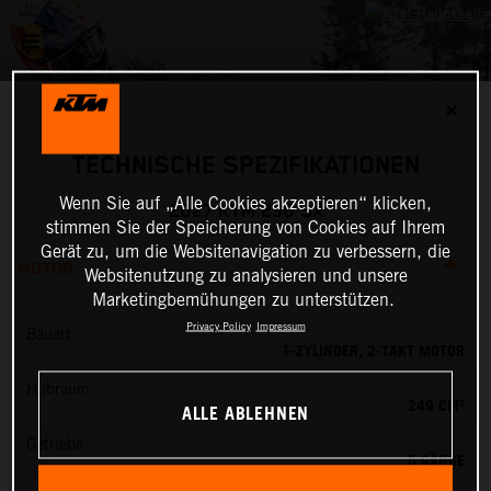
✕
TECHNISCHE SPEZIFIKATIONEN
Wenn Sie auf „Alle Cookies akzeptieren“ klicken,
2027 KTM 250 SX
stimmen Sie der Speicherung von Cookies auf Ihrem
Gerät zu, um die Websitenavigation zu verbessern, die
MOTOR
Websitenutzung zu analysieren und unsere
Marketingbemühungen zu unterstützen.
Privacy Policy
Impressum
Bauart
1-ZYLINDER, 2-TAKT MOTOR
Hubraum
249 CM³
ALLE ABLEHNEN
Getriebe
5 GÄNGE