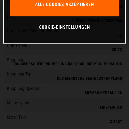
Gemischaufbereitung
ALLE COOKIES AKZEPTIEREN
KEIHIN EFI, DROSSELKÖRPER 39 MM
EMS
VITESCO TECHNOLOGIES EMS
COOKIE-EINSTELLUNGEN
Primärtrieb Zähne Kupplung
72
Primärtrieb
26:72
Kupplung
DDS-MEHRSCHEIBENKUPPLUNG IM ÖLBAD, BREMBO-HYDRAULIK
Kupplung Typ
DDS MEHRSCHEIBEN-NASSKUPPLUNG
Kupplung Operation
BREMBO HYDRAULICS
Motor Zylinder
EINZYLINDER
Motor Takt
2-TAKT