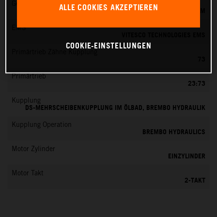
Gemischaufbereitung
ALLE COOKIES AKZEPTIEREN
KEIHIN EFI, DROSSELKÖRPER 39 MM
EMS
VITESCO TECHNOLOGIES EMS
COOKIE-EINSTELLUNGEN
Primärtrieb Zähne Kupplung
73
Primärtrieb
23:73
Kupplung
DS-MEHRSCHEIBENKUPPLUNG IM ÖLBAD, BREMBO HYDRAULIK
Kupplung Operation
BREMBO HYDRAULICS
Motor Zylinder
EINZYLINDER
Motor Takt
2-TAKT