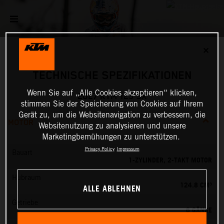
✕
TECHNISCHE SPEZIFIKATIONEN
Wenn Sie auf „Alle Cookies akzeptieren“ klicken,
2027 KTM 125 SX
stimmen Sie der Speicherung von Cookies auf Ihrem
Gerät zu, um die Websitenavigation zu verbessern, die
MOTOR
Websitenutzung zu analysieren und unsere
Marketingbemühungen zu unterstützen.
Privacy Policy
Impressum
Bauart
1-ZYLINDER, 2-TAKT MOTOR
Hubraum
124.8 CM³
ALLE ABLEHNEN
Getriebe
6 GÄNGE