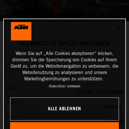
✕
TECHNISCHE SPEZIFIKATIONEN
Wenn Sie auf „Alle Cookies akzeptieren“ klicken,
KTM 450 EXC-F 2024
stimmen Sie der Speicherung von Cookies auf Ihrem
Gerät zu, um die Websitenavigation zu verbessern, die
MOTOR
Websitenutzung zu analysieren und unsere
Marketingbemühungen zu unterstützen.
Privacy Policy
Impressum
Bauart
1-ZYLINDER, 4-TAKT MOTOR
Hubraum
449.9 CM³
ALLE ABLEHNEN
Getriebe
6 GÄNGE