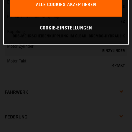
EMS
ALLE COOKIES AKZEPTIEREN
KEIHIN EMS
Primärtrieb Zähne Kupplung
72
COOKIE-EINSTELLUNGEN
Kupplung
DDS-MEHRSCHEIBENKUPPLUNG IM ÖLBAD, BREMBO-HYDRAULIK
Motor Zylinder
EINZYLINDER
Motor Takt
4-TAKT
FAHRWERK
FEDERUNG