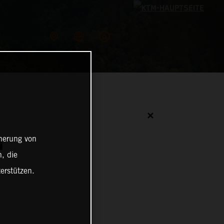
✕
cherung von
N
, die
erstützen.