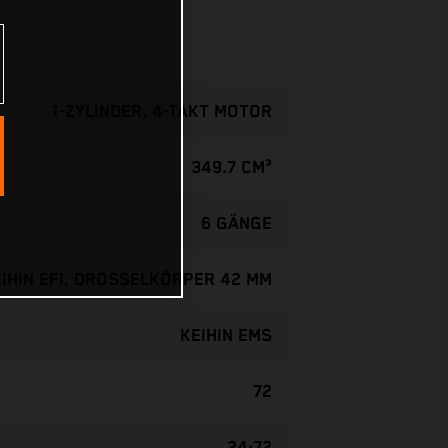
1-ZYLINDER, 4-TAKT MOTOR
349.7 CM³
6 GÄNGE
IHIN EFI, DROSSELKÖRPER 42 MM
KEIHIN EMS
72