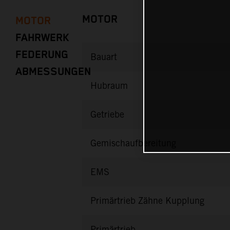
MOTOR
MOTOR
FAHRWERK
FEDERUNG
Bauart
ABMESSUNGEN
Hubraum
Getriebe
Gemischaufbereitung
EMS
Primärtrieb Zähne Kupplung
Primärtrieb