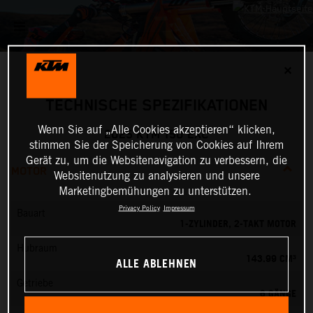
✕
TECHNISCHE SPEZIFIKATIONEN
Wenn Sie auf „Alle Cookies akzeptieren“ klicken,
2025 KTM 150 EXC
stimmen Sie der Speicherung von Cookies auf Ihrem
Gerät zu, um die Websitenavigation zu verbessern, die
MOTOR
Websitenutzung zu analysieren und unsere
Marketingbemühungen zu unterstützen.
Privacy Policy
Impressum
Bauart
1-ZYLINDER, 2-TAKT MOTOR
Hubraum
143.99 CM³
ALLE ABLEHNEN
Getriebe
6 GÄNGE