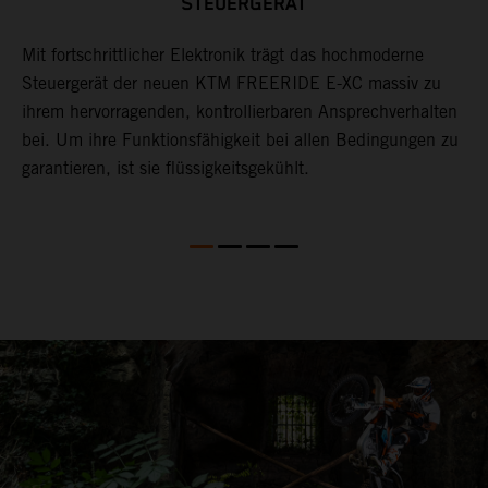
STEUERGERÄT
es
Mit fortschrittlicher Elektronik trägt das hochmoderne
D
Steuergerät der neuen KTM FREERIDE E-XC massiv zu
E
ihrem hervorragenden, kontrollierbaren Ansprechverhalten
f
bei. Um ihre Funktionsfähigkeit bei allen Bedingungen zu
d
garantieren, ist sie flüssigkeitsgekühlt.
k
F
k
ng
p
S
n
C
X
M
M
(
z