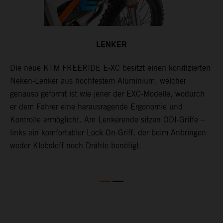
LENKER
Die neue KTM FREERIDE E-XC besitzt einen konifizierten
Neken-Lenker aus hochfestem Aluminium, welcher
D
genauso geformt ist wie jener der EXC-Modelle, wodurch
v
er dem Fahrer eine herausragende Ergonomie und
ch
h
Kontrolle ermöglicht. Am Lenkerende sitzen ODI-Griffe –
e
links ein komfortabler Lock-On-Griff, der beim Anbringen
K
weder Klebstoff noch Drähte benötigt.
em
e
T
A
V
S
h