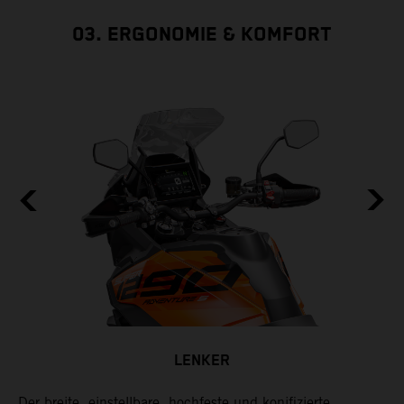
03. ERGONOMIE & KOMFORT
LENKER
t,
Der breite, einstellbare, hochfeste und konifizierte
B