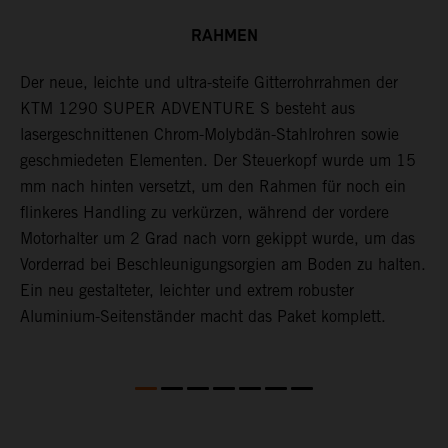
RAHMEN
Der neue, leichte und ultra-steife Gitterrohrrahmen der
H
er
KTM 1290 SUPER ADVENTURE S besteht aus
v
lasergeschnittenen Chrom-Molybdän-Stahlrohren sowie
k
geschmiedeten Elementen. Der Steuerkopf wurde um 15
l
mm nach hinten versetzt, um den Rahmen für noch ein
g
flinkeres Handling zu verkürzen, während der vordere
in
Motorhalter um 2 Grad nach vorn gekippt wurde, um das
Vorderrad bei Beschleunigungsorgien am Boden zu halten.
Ein neu gestalteter, leichter und extrem robuster
Aluminium-Seitenständer macht das Paket komplett.