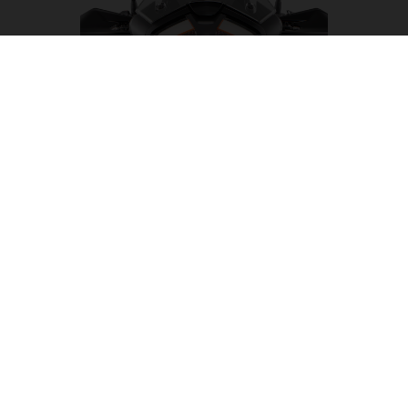
LED-SCHEINWERFER
Ein neuer LED-Scheinwerfer mit integriertem Kurvenlicht
macht die Nacht zum Tag, beinhaltet den vorderen
Radarsensor der KTM 1290 SUPER ADVENTURE S und
wird von Kurven- und Tagfahrleuchten flankiert.
Zusammen ergibt das einen sauberen, KTM-typischen
Look, der dank eines breiten Lichtstrahls eine optimale
Ausleuchtung der Straße vor dir garantiert.