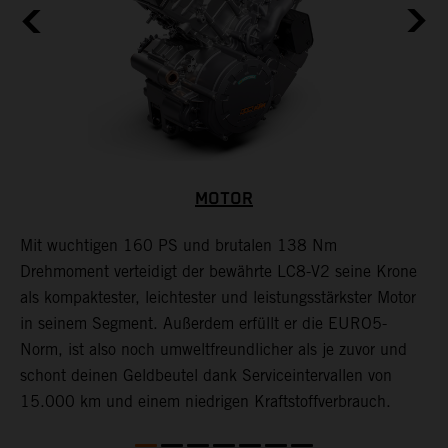
MOTOR
Mit wuchtigen 160 PS und brutalen 138 Nm
E
Drehmoment verteidigt der bewährte LC8-V2 seine Krone
l
als kompaktester, leichtester und leistungsstärkster Motor
f
nt
in seinem Segment. Außerdem erfüllt er die EURO5-
K
Norm, ist also noch umweltfreundlicher als je zuvor und
W
schont deinen Geldbeutel dank Serviceintervallen von
S
15.000 km und einem niedrigen Kraftstoffverbrauch.
m
n