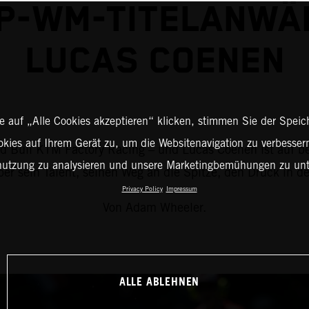
P-WM-TITELANWÄ
LUCAS COENEN
 auf „Alle Cookies akzeptieren“ klicken, stimmen Sie der Spei
okies auf Ihrem Gerät zu, um die Websitenavigation zu verbessern
 Bull KTM Factory Racing – und Lucas Coenen ist auf best
nutzung zu analysieren und unsere Marketingbemühungen zu unt
über sein Talent, seinen Weg an die Spitze, den Druck i
Privacy Policy
Impressum
Von Adam Wheeler.
ALLE ABLEHNEN