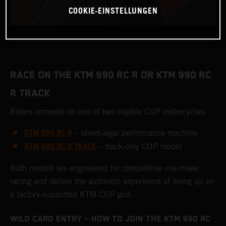
COOKIE-EINSTELLUNGEN
RACE ON THE KTM 990 RC R OR KTM 990 RC
R TRACK
Riders compete on one of two eligible CUP motorcycles:
KTM 990 RC R
– street‑legal performance machine
KTM 990 RC R TRACK
– track‑only CUP model
Both models are engineered for competitive one‑make
racing and deliver the authentic experience of lining up on
a factory‑supported KTM CUP grid.
WILD CARD ENTRY – HOW TO JOIN THE KTM 990 RC