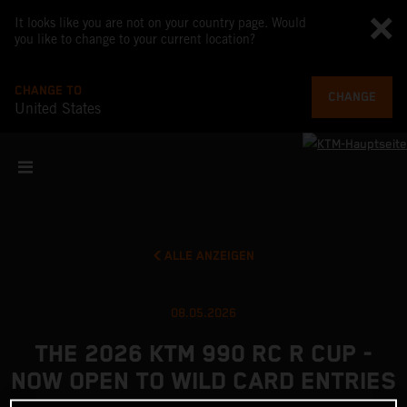
It looks like you are not on your country page. Would
you like to change to your current location?
CHANGE TO
CHANGE
United States
ALLE ANZEIGEN
08.05.2026
THE 2026 KTM 990 RC R CUP -
NOW OPEN TO WILD CARD ENTRIES