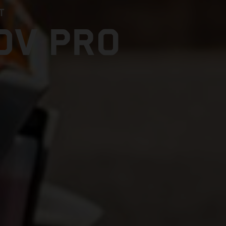
T
DV PRO