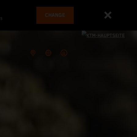
CHANGE
es