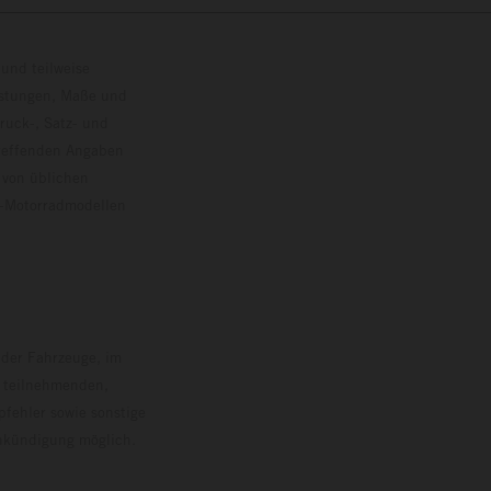
und teilweise
istungen, Maße und
ruck-, Satz- und
treffenden Angaben
 von üblichen
o-Motorradmodellen
ersion.
 der Fahrzeuge, im
i teilnehmenden,
pfehler sowie sonstige
Ankündigung möglich.