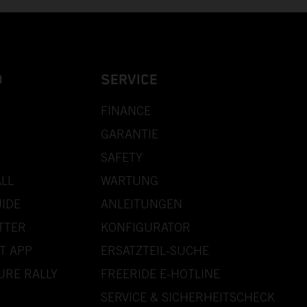
D
SERVICE
FINANCE
GARANTIE
SAFETY
LL
WARTUNG
IDE
ANLEITUNGEN
TTER
KONFIGURATOR
T APP
ERSATZTEIL-SUCHE
URE RALLY
FREERIDE E-HOTLINE
SERVICE & SICHERHEITSCHECK