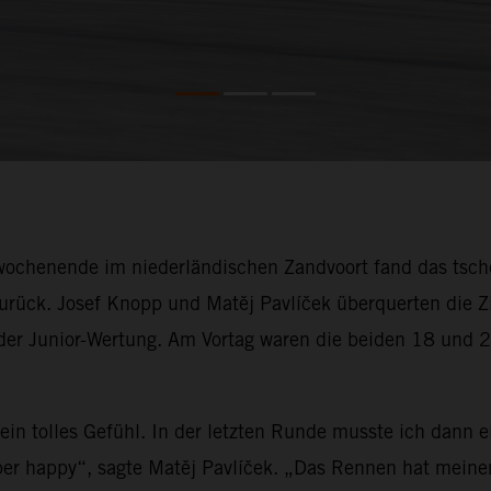
wochenende im niederländischen Zandvoort fand das ts
rück. Josef Knopp und Matěj Pavlíček überquerten die Z
er Junior-Wertung. Am Vortag waren die beiden 18 und 20
in tolles Gefühl. In der letzten Runde musste ich dann 
uper happy“, sagte Matěj Pavlíček. „Das Rennen hat mein