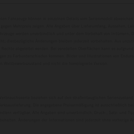
eten Fahrzeuge können in einzelnen Details vom Serienmodell abweichen 
 gegen Mehrpreis zeigen. Alle Angaben über Lieferumfang, Aussehen, Le
hrzeuge werden unverbindlich und unter dem Vorbehalt von Irrtümern, D
ht; diesbezügliche Änderungen bleiben jederzeit vorbehalten. Aus unzu
 Rechte abgeleitet werden. Bei veredelten Oberflächen kann es aufgrund
en zu Farbunterschieden kommen. Bilder und Illustrationen von Endur
 den Wettbewerbszustand und nicht die homologierte V
erbrauchswerte beziehen sich auf den straßentauglichen Serienzustand
erksauslieferung. Die angegebene Preisermäßigung ist ausschließlich be
dlern verfügbar. Alle Angaben sind unverbindlich. Druck-, Satz- und Tip
rbehalten. Änderungen der Informationen sind jederzeit ohne vorherige 