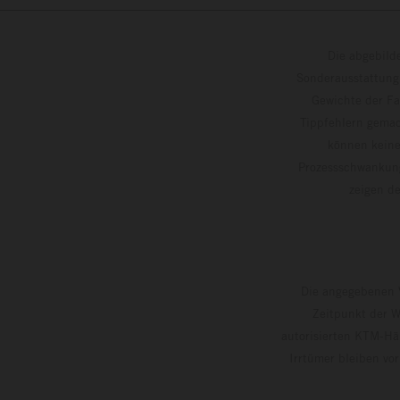
Die abgebild
Sonderausstattung
Gewichte der Fa
Tippfehlern gemac
können keine
Prozessschwankung
zeigen
Die angegebenen V
Zeitpunkt der W
autorisierten KTM-Hän
Irrtümer bleiben vo