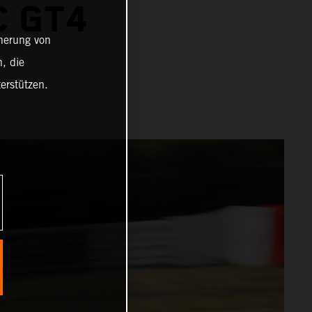
C GT4
cherung von
, die
erstützen.