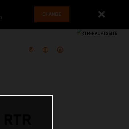
CHANGE
es
 RTR