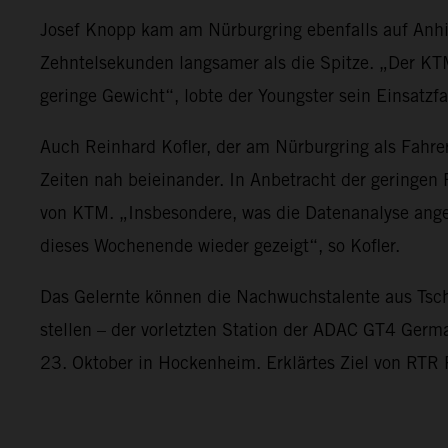
Josef Knopp kam am Nürburgring ebenfalls auf Anh
Zehntelsekunden langsamer als die Spitze. „Der KTM
geringe Gewicht“, lobte der Youngster sein Einsatzf
Auch Reinhard Kofler, der am Nürburgring als Fahrer
Zeiten nah beieinander. In Anbetracht der geringen
von KTM. „Insbesondere, was die Datenanalyse ange
dieses Wochenende wieder gezeigt“, so Kofler.
Das Gelernte können die Nachwuchstalente aus Tsc
stellen – der vorletzten Station der ADAC GT4 Ger
23. Oktober in Hockenheim. Erklärtes Ziel von RTR P