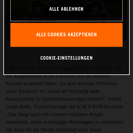
ALLE ABLEHNEN
ALLE COOKIES AKZEPTIEREN
COOKIE-EINSTELLUNGEN
„Wir sind sehr stolz auf die begeisterten Reaktionen, die
die ausgelieferten KTM X-BOW GT-XR bei unseren
Kunden ausgelöst haben. Da aber absolute Perfektion
unser Anspruch ist, haben wir frühzeitig erste
Ansatzpunkte für Detailverbesserungen erkannt“, betont
Lukas Barth, Produktmanager der KTM X-BOW-Baureihe.
„Das hängt auch mit unserem radikalen Ansatz
zusammen, einen reinrassigen Rennwagen zu entwickeln,
der dann für die Straße modifiziert wird. Diese