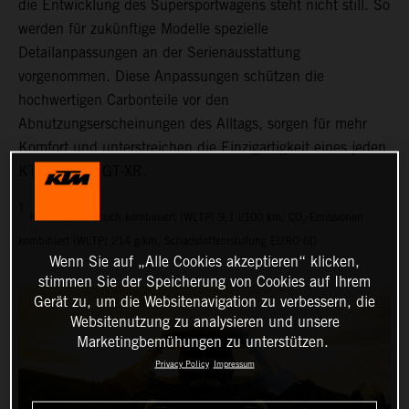
die Entwicklung des Supersportwagens steht nicht still. So
werden für zukünftige Modelle spezielle
Detailanpassungen an der Serienausstattung
vorgenommen. Diese Anpassungen schützen die
hochwertigen Carbonteile vor den
Abnutzungserscheinungen des Alltags, sorgen für mehr
Komfort und unterstreichen die Einzigartigkeit eines jeden
KTM X-BOW GT-XR.
1
Kraftstoffverbrauch kombiniert (WLTP) 9,1 l/100 km, CO₂-Emissionen
kombiniert (WLTP) 214 g/km, Schadstoffeinstufung EURO 6D
Wenn Sie auf „Alle Cookies akzeptieren“ klicken,
stimmen Sie der Speicherung von Cookies auf Ihrem
Gerät zu, um die Websitenavigation zu verbessern, die
Websitenutzung zu analysieren und unsere
Marketingbemühungen zu unterstützen.
Privacy Policy
Impressum