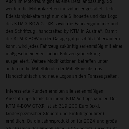
Auch im Motorraum gibt es eine Detailanpassung: So
werden die Motorplaketten individueller gestaltet. Jede
Edelstahlplakette trägt nun die Silhouette und das Logo
des KTM X-BOW GT-XR sowie die Fahrzeugnummer und
den Schriftzug „handcrafted by KTM in Austria“. Damit
der KTM X-BOW in der Garage gut geschützt überwintern
kann, wird jedes Fahrzeug zukünftig serienmäßig mit einer
maßgeschneiderten Indoor-Fahrzeugabdeckung
ausgeliefert. Weitere Modifikationen betreffen unter
anderem die Mittelblende der Mittelkonsole, das
Handschuhfach und neue Logos an den Fahrzeugseiten.
Interessierte Kunden erhalten alle serienmäßigen
Ausstattungsdetails bei ihrem KTM-Vertragshändler. Der
KTM X-BOW GT-XR ist ab 319.200 Euro (exkl.
länderspezifischer Steuern und Einfuhrgebühren)
erhältlich. Da die Jahresproduktion für 2024 und große
Stückzahlen des Modelljahres 2025 bereits ausverkauft