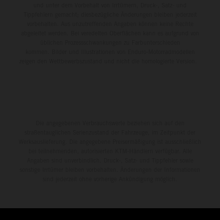
und unter dem Vorbehalt von Irrtümern, Druck-, Satz- und
Tippfehlern gemacht; diesbezügliche Änderungen bleiben jederzeit
vorbehalten. Aus unzutreffenden Angaben können keine Rechte
abgeleitet werden. Bei veredelten Oberflächen kann es aufgrund von
üblichen Prozessschwankungen zu Farbunterschieden
kommen. Bilder und Illustrationen von Enduro-Motorradmodellen
zeigen den Wettbewerbszustand und nicht die homologierte Version.
Die angegebenen Verbrauchswerte beziehen sich auf den
straßentauglichen Serienzustand der Fahrzeuge, im Zeitpunkt der
Werksauslieferung. Die angegebene Preisermäßigung ist ausschließlich
bei teilnehmenden, autorisierten KTM-Händlern verfügbar. Alle
Angaben sind unverbindlich. Druck-, Satz- und Tippfehler sowie
sonstige Irrtümer bleiben vorbehalten. Änderungen der Informationen
sind jederzeit ohne vorherige Ankündigung möglich.