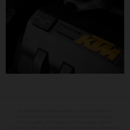
Die abgebildeten Fahrzeuge können in einzelnen Details vom
Serienmodell abweichen und teilweise Sonderausstattung gegen
Mehrpreis zeigen. Alle Angaben über Lieferumfang, Aussehen,
Leistungen, Maße und Gewichte der Fahrzeuge werden unverbindlich