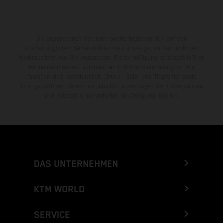
Die angegebenen Verbrauchswerte beziehen sich auf den
straßentauglichen Serienzustand der Fahrzeuge, im Zeitpunkt der
Werksauslieferung. Die angegebene Preisermäßigung ist ausschließlich
bei teilnehmenden, autorisierten KTM-Händlern verfügbar. Alle
Angaben sind unverbindlich. Druck-, Satz- und Tippfehler sowie
sonstige Irrtümer bleiben vorbehalten. Änderungen der Informationen
sind jederzeit ohne vorherige Ankündigung möglich.
DAS UNTERNEHMEN
KTM WORLD
SERVICE