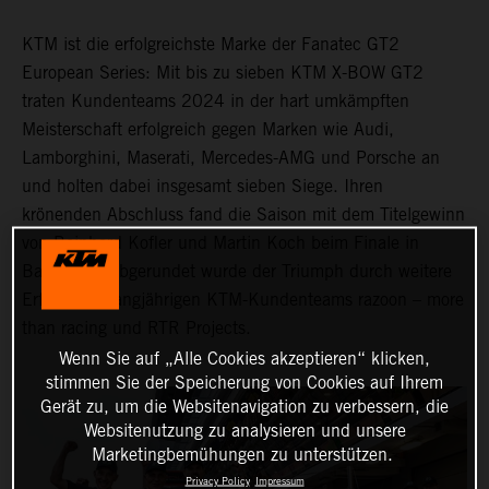
KTM ist die erfolgreichste Marke der Fanatec GT2
European Series: Mit bis zu sieben KTM X-BOW GT2
traten Kundenteams 2024 in der hart umkämpften
Meisterschaft erfolgreich gegen Marken wie Audi,
Lamborghini, Maserati, Mercedes-AMG und Porsche an
und holten dabei insgesamt sieben Siege. Ihren
krönenden Abschluss fand die Saison mit dem Titelgewinn
von Reinhard Kofler und Martin Koch beim Finale in
Barcelona. Abgerundet wurde der Triumph durch weitere
Erfolge der langjährigen KTM-Kundenteams razoon – more
than racing und RTR Projects.
Wenn Sie auf „Alle Cookies akzeptieren“ klicken,
stimmen Sie der Speicherung von Cookies auf Ihrem
Gerät zu, um die Websitenavigation zu verbessern, die
Websitenutzung zu analysieren und unsere
Marketingbemühungen zu unterstützen.
Privacy Policy
Impressum