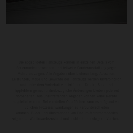
Die abgebildeten Fahrzeuge können in einzelnen Details vom
Serienmodell abweichen und teilweise Sonderausstattung gegen
Mehrpreis zeigen. Alle Angaben über Lieferumfang, Aussehen,
Leistungen, Maße und Gewichte der Fahrzeuge werden unverbindlich
und unter dem Vorbehalt von Irrtümern, Druck-, Satz- und
Tippfehlern gemacht; diesbezügliche Änderungen bleiben jederzeit
vorbehalten. Aus unzutreffenden Angaben können keine Rechte
abgeleitet werden. Bei veredelten Oberflächen kann es aufgrund von
üblichen Prozessschwankungen zu Farbunterschieden
kommen. Bilder und Illustrationen von Enduro-Motorradmodellen
zeigen den Wettbewerbszustand und nicht die homologierte Version.