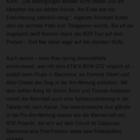
Koch. „Die Bedingungen wurden nicht besser und wir
kämpften bis zur letzten Runde. Am Ende war die
Erleichterung natürlich riesig“, ergänzte Reinhard Kofler,
dem ein sechster Platz zum Titelgewinn reichte. Bei elf der
insgesamt zwölf Rennen stand das MZR-Duo auf dem
Podium – fünf Mal dabei sogar auf der obersten Stufe.
Auch razoon – more than racing demonstrierte
eindrucksvoll, was mit dem KTM X-BOW GT2 möglich ist –
zuletzt beim Finale in Barcelona, wo Dominik Olbert und
Artur Chwist den Sieg in der Am-Wertung einfuhren. Mit
dem dritten Rang für Simon Birch und Thomas Andersen
nimmt der Rennstall auch eine Spitzenplatzierung in der
Tabelle mit nach Hause. Das skandinavische Duo glänzte
in der Pro-Am-Wertung ebenso wie die Mannschaft von
RTR Projects, die sich auf dem Circuit de Catalunya-
Barcelona eine Pole-Position sowie zwei Podestplätze
sicherte.