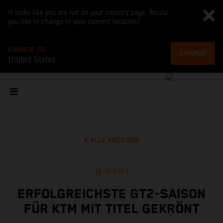
It looks like you are not on your country page. Would
you like to change to your current location?
CHANGE TO
CHANGE
United States
ALLE ANZEIGEN
13.10.2024
ERFOLGREICHSTE GT2-SAISON
FÜR KTM MIT TITEL GEKRÖNT