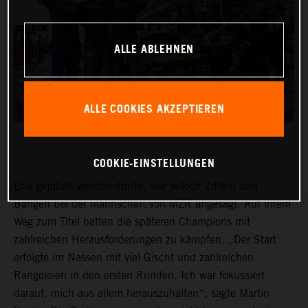
ALLE ABLEHNEN
ALLE COOKIES AKZEPTIEREN
COOKIE-EINSTELLUNGEN
Ehe gejubelt werden durfte, war jedoch Zittern und
Bangen bei der Mannschaft von MZR angesagt. Auf ihrem
Weg zum Titel hatten die späteren Champions mit
zahlreichen Herausforderungen zu kämpfen. „Der Start
erfolgte im Nassen mit viel Gischt und zahlreichen
Rangeleien in den ersten Runden. Ich war fokussiert
darauf, mich aus allem herauszuhalten“, sagte Martin