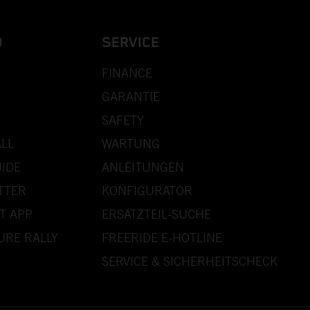
D
SERVICE
FINANCE
GARANTIE
SAFETY
LL
WARTUNG
IDE
ANLEITUNGEN
TTER
KONFIGURATOR
T APP
ERSATZTEIL-SUCHE
URE RALLY
FREERIDE E-HOTLINE
SERVICE & SICHERHEITSCHECK