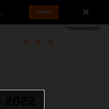
CHANGE
es
 2022