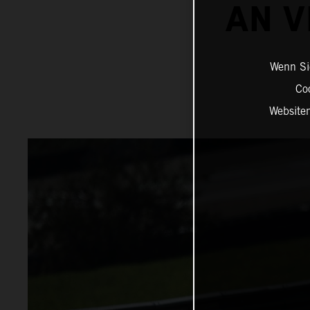
AN V
Wenn Sie
Co
Website