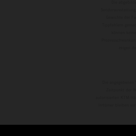
Die abgebild
Sonderausstattung
Gewichte der Fa
Tippfehlern gemac
können keine
Prozessschwankung
zeigen
Die angegebenen V
Zeitpunkt der W
autorisierten KTM-Hän
Irrtümer bleiben vo