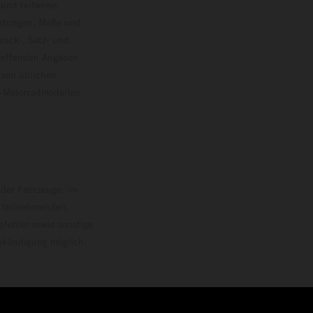
und teilweise
istungen, Maße und
ruck-, Satz- und
treffenden Angaben
 von üblichen
o-Motorradmodellen
ersion.
 der Fahrzeuge, im
i teilnehmenden,
pfehler sowie sonstige
Ankündigung möglich.