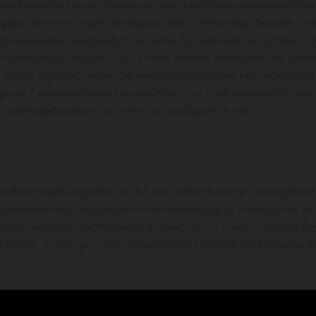
eten Fahrzeuge können in einzelnen Details vom Serienmodell abweichen 
 gegen Mehrpreis zeigen. Alle Angaben über Lieferumfang, Aussehen, Le
hrzeuge werden unverbindlich und unter dem Vorbehalt von Irrtümern, D
ht; diesbezügliche Änderungen bleiben jederzeit vorbehalten. Aus unzu
 Rechte abgeleitet werden. Bei veredelten Oberflächen kann es aufgrund
en zu Farbunterschieden kommen. Bilder und Illustrationen von Endur
 den Wettbewerbszustand und nicht die homologierte V
erbrauchswerte beziehen sich auf den straßentauglichen Serienzustand
erksauslieferung. Die angegebene Preisermäßigung ist ausschließlich be
dlern verfügbar. Alle Angaben sind unverbindlich. Druck-, Satz- und Tip
rbehalten. Änderungen der Informationen sind jederzeit ohne vorherige 