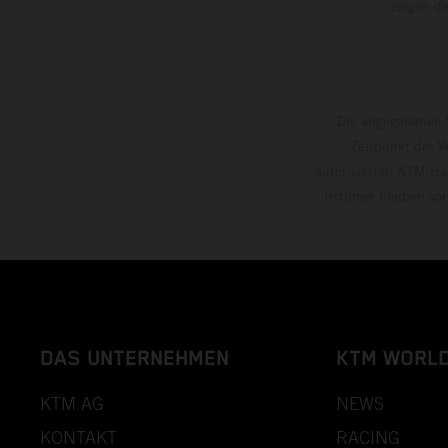
zeigen
Die angegebenen V
Zeitpunkt der W
autorisierten KTM-Hän
Irrtümer bleiben vo
DAS UNTERNEHMEN
KTM WORL
KTM AG
NEWS
KONTAKT
RACING