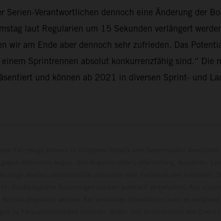
er Serien-Verantwortlichen dennoch eine Änderung der 
stag laut Regularien um 15 Sekunden verlängert werden.
n wir am Ende aber dennoch sehr zufrieden. Das Potentia
 in einem Sprintrennen absolut konkurrenzfähig sind.“ 
entiert und können ab 2021 in diversen Sprint- und Lan
eten Fahrzeuge können in einzelnen Details vom Serienmodell abweichen 
 gegen Mehrpreis zeigen. Alle Angaben über Lieferumfang, Aussehen, Le
hrzeuge werden unverbindlich und unter dem Vorbehalt von Irrtümern, D
ht; diesbezügliche Änderungen bleiben jederzeit vorbehalten. Aus unzu
 Rechte abgeleitet werden. Bei veredelten Oberflächen kann es aufgrund
en zu Farbunterschieden kommen. Bilder und Illustrationen von Endur