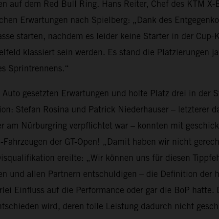
en auf dem Red Bull Ring. Hans Reiter, Chef des KTM X-
stischen Erwartungen nach Spielberg: „Dank des Entgegen
asse starten, nachdem es leider keine Starter in der Cup
telfeld klassiert sein werden. Es stand die Platzierungen j
s Sprintrennens.“
ns Auto gesetzten Erwartungen und holte Platz drei in der
ion: Stefan Rosina und Patrick Niederhauser – letzterer 
er am Nürburgring verpflichtet war – konnten mit geschick
3-Fahrzeugen der GT-Open! „Damit haben wir nicht gerec
isqualifikation ereilte: „Wir können uns für diesen Tippfeh
n und allen Partnern entschuldigen – die Definition der 
erlei Einfluss auf die Performance oder gar die BoP hatt
tschieden wird, deren tolle Leistung dadurch nicht gesch