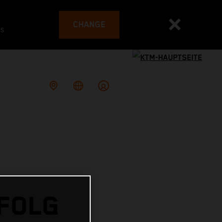
CHANGE
es
FOLG