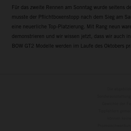
Für das zweite Rennen am Sonntag wurde seitens d
musste der Pflichtboxenstopp nach dem Sieg am Sam
eine neuerliche Top-Platzierung. Mit Rang neun ware
demonstrieren und wir wissen jetzt, dass wir auch
BOW GT2 Modelle werden im Laufe des Oktobers präs
Die abgebild
Sonderausstattung
Gewichte der Fa
Tippfehlern gemac
können keine
Prozessschwankung