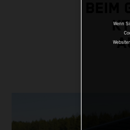
BEIM 
KT
Wenn Sie
Co
A
Website