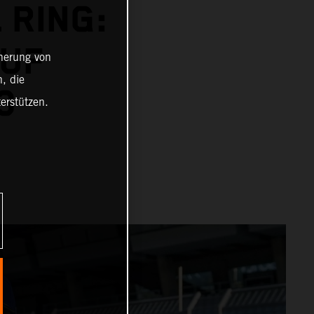
 RING:
AUF
cherung von
, die
3-
erstützen.