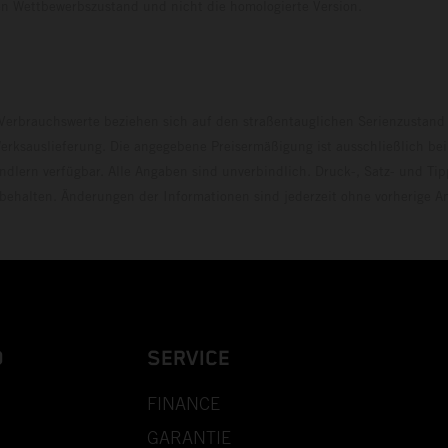
 den Wettbewerbszustand und nicht die homologierte V
erbrauchswerte beziehen sich auf den straßentauglichen Serienzustand
erksauslieferung. Die angegebene Preisermäßigung ist ausschließlich be
dlern verfügbar. Alle Angaben sind unverbindlich. Druck-, Satz- und Tip
rbehalten. Änderungen der Informationen sind jederzeit ohne vorherige 
D
SERVICE
FINANCE
GARANTIE