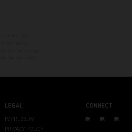
ersion.
 der Fahrzeuge, im
i teilnehmenden,
pfehler sowie sonstige
Ankündigung möglich.
LEGAL
CONNECT
IMPRESSUM
PRIVACY POLICY