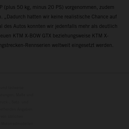
BoP (plus 50 kg, minus 20 PS) vorgenommen, zudem
 „Dadurch hatten wir keine realistische Chance auf
l des Autos konnten wir jedenfalls mehr als deutlich
Die neuen KTM X-BOW GTX beziehungsweise KTM X-
gstrecken-Rennserien weltweit eingesetzt werden.
und teilweise
istungen, Maße und
ruck-, Satz- und
treffenden Angaben
 von üblichen
o-Motorradmodellen