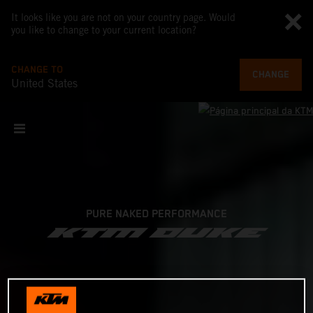
It looks like you are not on your country page. Would
you like to change to your current location?
CHANGE TO
CHANGE
United States
PURE NAKED PERFORMANCE
KTM DUKE