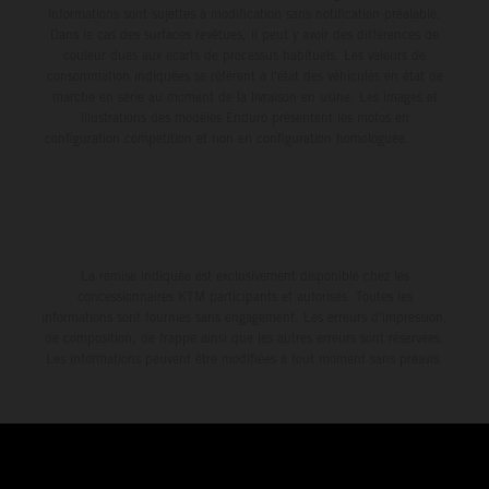
informations sont sujettes à modification sans notification préalable.
Dans le cas des surfaces revêtues, il peut y avoir des différences de
couleur dues aux écarts de processus habituels. Les valeurs de
consommation indiquées se réfèrent à l'état des véhicules en état de
marche en série au moment de la livraison en usine. Les images et
illustrations des modèles Enduro présentent les motos en
configuration compétition et non en configuration homologuée.
La remise indiquée est exclusivement disponible chez les
concessionnaires KTM participants et autorisés. Toutes les
informations sont fournies sans engagement. Les erreurs d'impression,
de composition, de frappe ainsi que les autres erreurs sont réservées.
Les informations peuvent être modifiées à tout moment sans préavis.