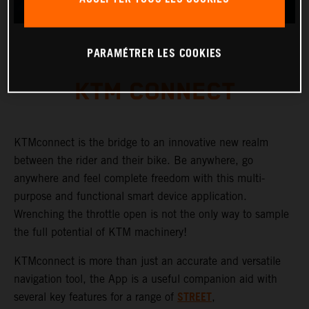
PARAMÉTRER LES COOKIES
KTM CONNECT
KTMconnect is the bridge to an innovative new realm
between the rider and their bike. Be anywhere, go
anywhere and feel complete freedom with this multi-
purpose and functional smart device application.
Wrenching the throttle open is not the only way to sample
the full potential of KTM machinery!
KTMconnect is more than just an accurate and versatile
navigation tool, the App is a useful companion aid with
STREET
several key features for a range of
,