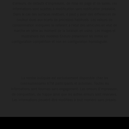
d'erreurs, de défauts d'impression, de mise en page et de saisie; ces
informations sont sujettes à modification sans notification préalable.
Dans le cas des surfaces revêtues, il peut y avoir des différences de
couleur dues aux écarts de processus habituels. Les valeurs de
consommation indiquées se réfèrent à l'état des véhicules en état de
marche en série au moment de la livraison en usine. Les images et
illustrations des modèles Enduro présentent les motos en
configuration compétition et non en configuration homologuée.
La remise indiquée est exclusivement disponible chez les
concessionnaires KTM participants et autorisés. Toutes les
informations sont fournies sans engagement. Les erreurs d'impression,
de composition, de frappe ainsi que les autres erreurs sont réservées.
Les informations peuvent être modifiées à tout moment sans préavis.