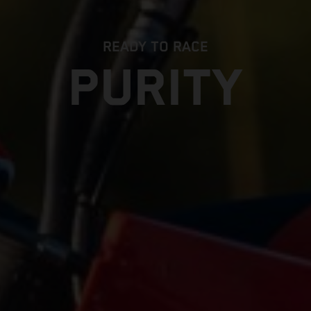
READY TO RACE
PURITY