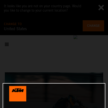
It looks like you are not on your country page. Would
you like to change to your current location?
CHANGE TO
CHANGE
United States