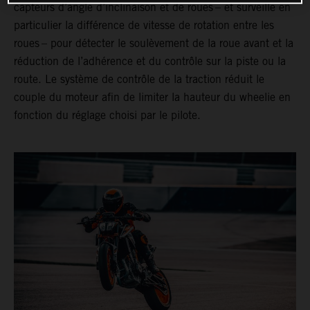
capteurs d’angle d’inclinaison et de roues – et surveille en
particulier la différence de vitesse de rotation entre les
roues – pour détecter le soulèvement de la roue avant et la
réduction de l’adhérence et du contrôle sur la piste ou la
route. Le système de contrôle de la traction réduit le
couple du moteur afin de limiter la hauteur du wheelie en
fonction du réglage choisi par le pilote.