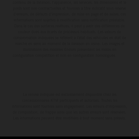
contenu de la livraison, l'apparence, les services, les dimensions et le
poids sont non-contractuelles et fournies à titre indicatif sous réserve
d'erreurs, de défauts d'impression, de mise en page et de saisie; ces
informations sont sujettes à modification sans notification préalable.
Dans le cas des surfaces revêtues, il peut y avoir des différences de
couleur dues aux écarts de processus habituels. Les valeurs de
consommation indiquées se réfèrent à l'état des véhicules en état de
marche en série au moment de la livraison en usine. Les images et
illustrations des modèles Enduro présentent les motos en
configuration compétition et non en configuration homologuée.
La remise indiquée est exclusivement disponible chez les
concessionnaires KTM participants et autorisés. Toutes les
informations sont fournies sans engagement. Les erreurs d'impression,
de composition, de frappe ainsi que les autres erreurs sont réservées.
Les informations peuvent être modifiées à tout moment sans préavis.