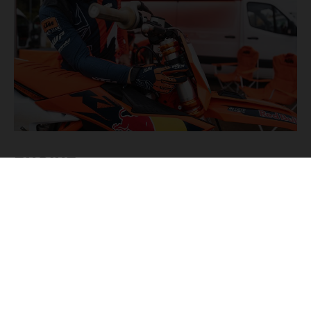
ENGINE
Modifie le comportement et les caractéristiques du moteur
de ta KTM depuis cette option de menu dans
KTMConnect. Les pilotes peuvent choisir entre les
paramètres PRIME (avec différents niveaux de contrôle de
la traction) ou ADVANCED (frein moteur, réponse de la
poignée, contrôle de la traction et contrôle de départ) ou
encore activer le Quickshifter. Il existe aussi des prér ...