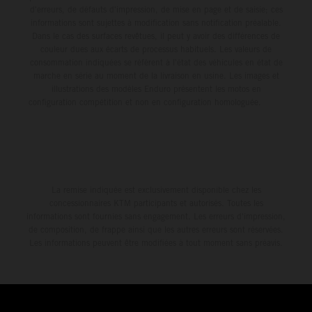
d'erreurs, de défauts d'impression, de mise en page et de saisie; ces
informations sont sujettes à modification sans notification préalable.
Dans le cas des surfaces revêtues, il peut y avoir des différences de
couleur dues aux écarts de processus habituels. Les valeurs de
consommation indiquées se réfèrent à l'état des véhicules en état de
marche en série au moment de la livraison en usine. Les images et
illustrations des modèles Enduro présentent les motos en
configuration compétition et non en configuration homologuée.
La remise indiquée est exclusivement disponible chez les
concessionnaires KTM participants et autorisés. Toutes les
informations sont fournies sans engagement. Les erreurs d'impression,
de composition, de frappe ainsi que les autres erreurs sont réservées.
Les informations peuvent être modifiées à tout moment sans préavis.