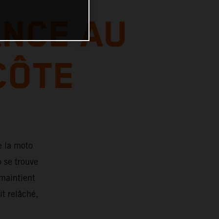
ANCE AU
CÔTE
e la moto
o se trouve
 maintient
t relâché,