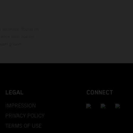
 autorisés. Toutes les
rappe ainsi que les
sans préavis.
LEGAL
CONNECT
IMPRESSION
PRIVACY POLICY
TERMS OF USE