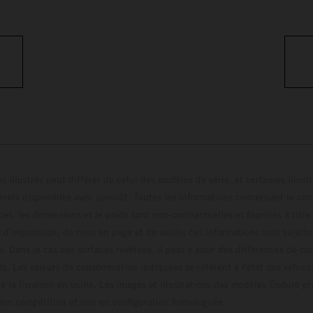
s illustrés peut différer de celui des modèles de série, et certaines illus
els disponibles avec surcoût. Toutes les informations concernant le cont
ces, les dimensions et le poids sont non-contractuelles et fournies à titre
s d'impression, de mise en page et de saisie; ces informations sont sujette
e. Dans le cas des surfaces revêtues, il peut y avoir des différences de c
ls. Les valeurs de consommation indiquées se réfèrent à l'état des véhicu
 la livraison en usine. Les images et illustrations des modèles Enduro p
uration compétition et non en configuration homo