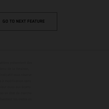
GO TO NEXT FEATURE
trations présentent des
enu de la livraison,
 indicatif sous réserve
s à modification sans
ouleur dues aux écarts
les en état de marche
résentent les motos en
loguée.