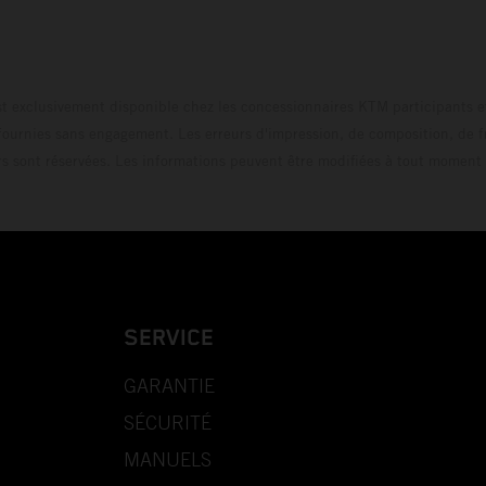
t exclusivement disponible chez les concessionnaires KTM participants et
fournies sans engagement. Les erreurs d'impression, de composition, de f
rs sont réservées. Les informations peuvent être modifiées à tout moment 
SERVICE
GARANTIE
SÉCURITÉ
MANUELS