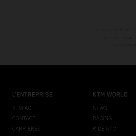
La remise indiquée es
informations sont 
autres erreu
L’ENTREPRISE
KTM WORLD
KTM AG
NEWS
CONTACT
RACING
CARRIÈRES
RIDE KTM