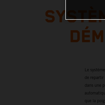
SYSTÈM
DÉM
Le système
de repartir
dans une pe
automatiqu
que la poig