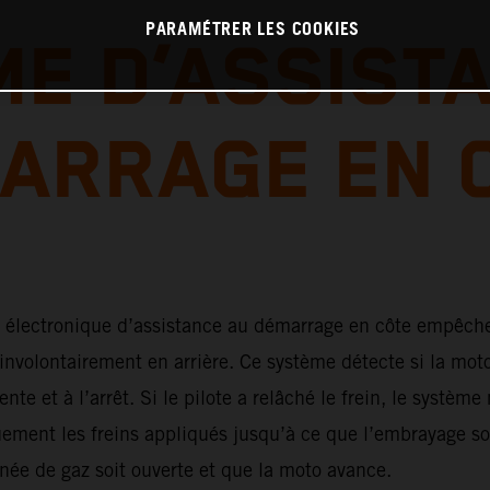
PARAMÉTRER LES COOKIES
E D’ASSIST
ARRAGE EN 
 électronique d’assistance au démarrage en côte empêch
 involontairement en arrière. Ce système détecte si la mot
nte et à l’arrêt. Si le pilote a relâché le frein, le système
ement les freins appliqués jusqu’à ce que l’embrayage soi
née de gaz soit ouverte et que la moto avance.