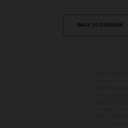
BACK TO OVERVIEW
Le détail des véhicule
équipements optionn
l'apparence, les servi
d'erreurs, de défaut
notification préalabl
de processus habitue
en série au moment de
config