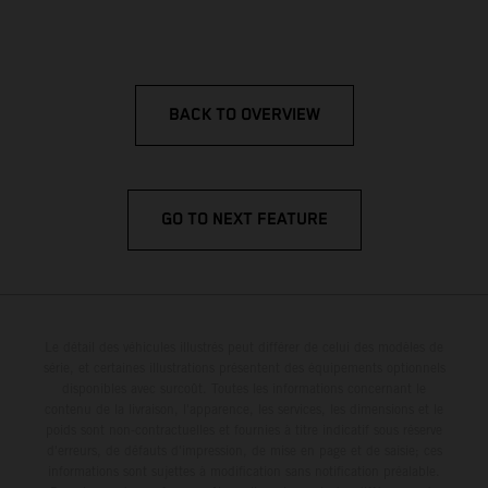
BACK TO OVERVIEW
GO TO NEXT FEATURE
Le détail des véhicules illustrés peut différer de celui des modèles de
série, et certaines illustrations présentent des équipements optionnels
disponibles avec surcoût. Toutes les informations concernant le
contenu de la livraison, l'apparence, les services, les dimensions et le
poids sont non-contractuelles et fournies à titre indicatif sous réserve
d'erreurs, de défauts d'impression, de mise en page et de saisie; ces
informations sont sujettes à modification sans notification préalable.