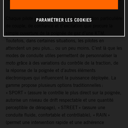
Chaque pilote connaît et reconnaît la sensation particulière
PARAMÉTRER LES COOKIES
de couple, de confiance et d’excitation que procure la
simple ouverture de la poignée de gaz d’une KTM.
Toutefois, dans certaines situations, les pilotes en
attendent un peu plus... ou un peu moins. C’est là que les
modes de conduite utiles permettent de personnaliser la
moto grâce à des variations du contrôle de la traction, de
la réponse de la poignée et d’autres éléments
électroniques qui influencent la puissance déployée. La
gamme propose plusieurs options traditionnelles :
« SPORT » (assure le contrôle le plus direct sur la poignée,
autorise un niveau de drift respectable et une quantité
perceptible de dérapage), « STREET » (assure une
conduite fluide, confortable et contrôlable), « RAIN »
(permet une intervention rapide et une adhérence