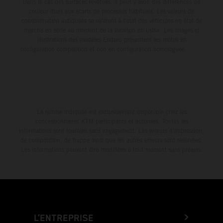
Dans le cas des surfaces revêtues, il peut y avoir des différences de
couleur dues aux écarts de processus habituels. Les valeurs de
consommation indiquées se réfèrent à l'état des véhicules en état de
marche en série au moment de la livraison en usine. Les images et
illustrations des modèles Enduro présentent les motos en
configuration compétition et non en configuration homologuée.
La remise indiquée est exclusivement disponible chez les
concessionnaires KTM participants et autorisés. Toutes les
informations sont fournies sans engagement. Les erreurs d'impression,
de composition, de frappe ainsi que les autres erreurs sont réservées.
Les informations peuvent être modifiées à tout moment sans préavis.
L’ENTREPRISE