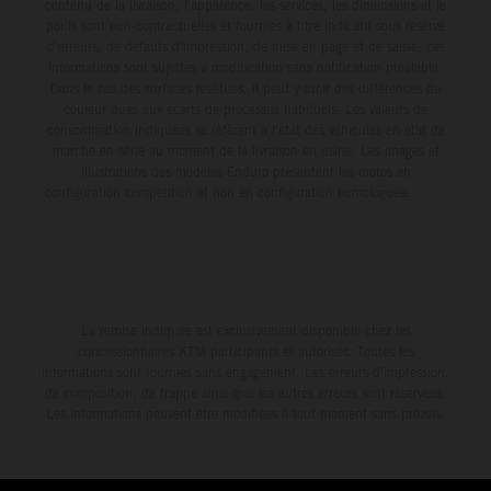
contenu de la livraison, l'apparence, les services, les dimensions et le
poids sont non-contractuelles et fournies à titre indicatif sous réserve
d'erreurs, de défauts d'impression, de mise en page et de saisie; ces
informations sont sujettes à modification sans notification préalable.
Dans le cas des surfaces revêtues, il peut y avoir des différences de
couleur dues aux écarts de processus habituels. Les valeurs de
consommation indiquées se réfèrent à l'état des véhicules en état de
marche en série au moment de la livraison en usine. Les images et
illustrations des modèles Enduro présentent les motos en
configuration compétition et non en configuration homologuée.
La remise indiquée est exclusivement disponible chez les
concessionnaires KTM participants et autorisés. Toutes les
informations sont fournies sans engagement. Les erreurs d'impression,
de composition, de frappe ainsi que les autres erreurs sont réservées.
Les informations peuvent être modifiées à tout moment sans préavis.