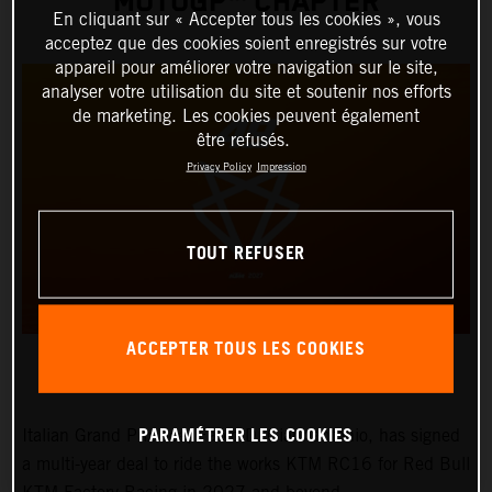
MOTOGP™ CHAPTER
En cliquant sur « Accepter tous les cookies », vous
acceptez que des cookies soient enregistrés sur votre
appareil pour améliorer votre navigation sur le site,
analyser votre utilisation du site et soutenir nos efforts
de marketing. Les cookies peuvent également
être refusés.
Privacy Policy
Impression
TOUT REFUSER
ACCEPTER TOUS LES COOKIES
PARAMÉTRER LES COOKIES
Italian Grand Prix ace, Fabio Di Giannantonio, has signed
a multi-year deal to ride the works KTM RC16 for Red Bull