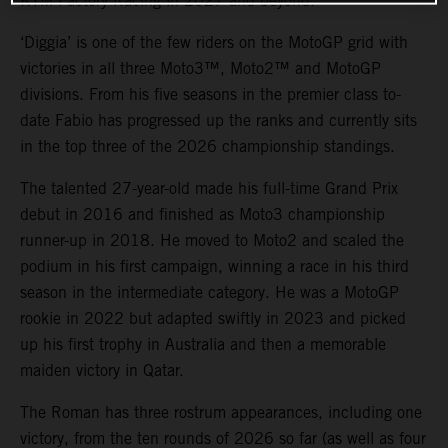
KTM Factory Racing in 2027 and beyond.
‘Diggia’ is one of the few riders on the MotoGP grid with
victories in all three Moto3™, Moto2™ and MotoGP
divisions. From his five seasons in the premier class to-
date Fabio has progressed up the ranks and currently sits
in the top three of the 2026 championship standings.
The talented 27-year-old made his full-time Grand Prix
debut in 2016 and finished as Moto3 championship
runner-up in 2018. He moved to Moto2 and scaled the
podium in his first campaign, winning a race in his third
season in the intermediate category. He was a MotoGP
rookie in 2022 but adapted swiftly in 2023 and picked
up his first trophy in Australia and then a memorable
maiden victory in Qatar.
The Roman has three rostrum appearances, including one
victory, from the ten rounds of 2026 so far (as well as four