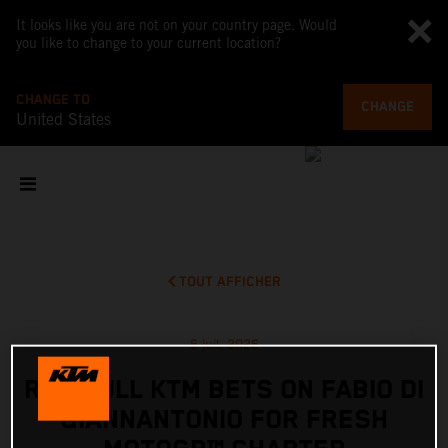
It looks like you are not on your country page. Would
you like to change to your current location?
CHANGE TO
CHANGE
United States
TOUT AFFICHER
6 juil. 2026
RED BULL KTM BETS ON FABIO DI
GIANNANTONIO FOR FRESH