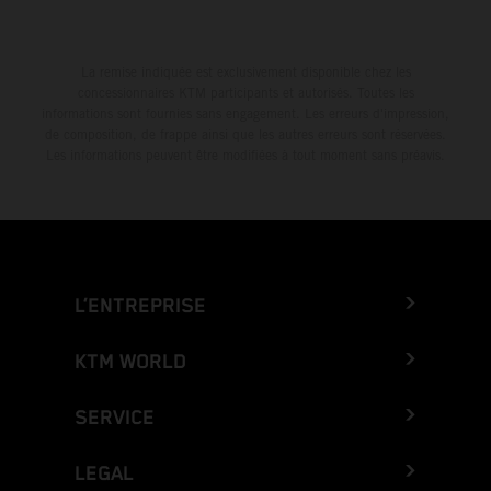
La remise indiquée est exclusivement disponible chez les
concessionnaires KTM participants et autorisés. Toutes les
informations sont fournies sans engagement. Les erreurs d'impression,
de composition, de frappe ainsi que les autres erreurs sont réservées.
Les informations peuvent être modifiées à tout moment sans préavis.
L’ENTREPRISE
KTM WORLD
SERVICE
LEGAL