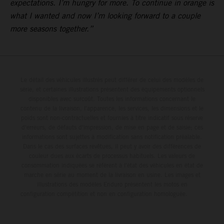
expectations. I’m hungry for more. To continue in orange is
what I wanted and now I’m looking forward to a couple
more seasons together.”
Le détail des véhicules illustrés peut différer de celui des modèles de
série, et certaines illustrations présentent des équipements optionnels
disponibles avec surcoût. Toutes les informations concernant le
contenu de la livraison, l'apparence, les services, les dimensions et le
poids sont non-contractuelles et fournies à titre indicatif sous réserve
d'erreurs, de défauts d'impression, de mise en page et de saisie; ces
informations sont sujettes à modification sans notification préalable.
Dans le cas des surfaces revêtues, il peut y avoir des différences de
couleur dues aux écarts de processus habituels. Les valeurs de
consommation indiquées se réfèrent à l'état des véhicules en état de
marche en série au moment de la livraison en usine. Les images et
illustrations des modèles Enduro présentent les motos en
configuration compétition et non en configuration homologuée.