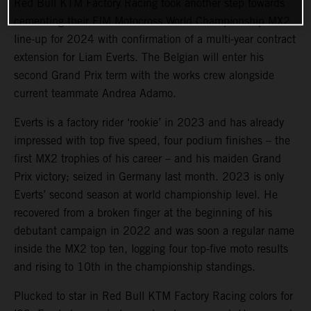
Red Bull KTM Factory Racing took another step towards
cementing their FIM Motocross World Championship MX2
line-up for 2024 with confirmation of a multi-year contract
extension for Liam Everts. The Belgian will enter his
second Grand Prix term with the works crew alongside
current teammate Andrea Adamo.
Everts is a factory rider ‘rookie’ in 2023 and has already
impressed with top five speed, four podium finishes – the
first MX2 trophies of his career – and his maiden Grand
Prix victory; seized in Germany last month. 2023 is only
Everts’ second season at world championship level. He
recovered from a broken finger at the beginning of his
debutant campaign in 2022 and was soon a regular name
inside the MX2 top ten, logging four top-five moto results
and rising to 10th in the championship standings.
Plucked to star in Red Bull KTM Factory Racing colors for