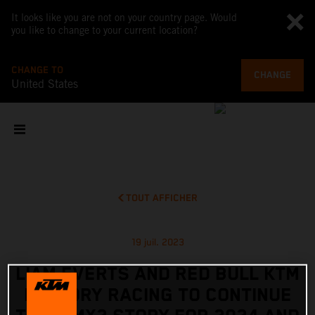
It looks like you are not on your country page. Would
you like to change to your current location?
CHANGE TO
CHANGE
United States
TOUT AFFICHER
19 juil. 2023
LIAM EVERTS AND RED BULL KTM
FACTORY RACING TO CONTINUE