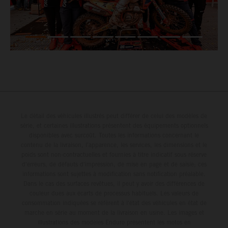
Le détail des véhicules illustrés peut différer de celui des modèles de
série, et certaines illustrations présentent des équipements optionnels
disponibles avec surcoût. Toutes les informations concernant le
contenu de la livraison, l'apparence, les services, les dimensions et le
poids sont non-contractuelles et fournies à titre indicatif sous réserve
d'erreurs, de défauts d'impression, de mise en page et de saisie; ces
informations sont sujettes à modification sans notification préalable.
Dans le cas des surfaces revêtues, il peut y avoir des différences de
couleur dues aux écarts de processus habituels. Les valeurs de
consommation indiquées se réfèrent à l'état des véhicules en état de
marche en série au moment de la livraison en usine. Les images et
illustrations des modèles Enduro présentent les motos en