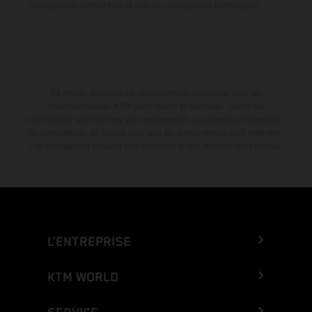
configuration compétition et non en configuration homologuée.
La remise indiquée est exclusivement disponible chez les
concessionnaires KTM participants et autorisés. Toutes les
informations sont fournies sans engagement. Les erreurs d'impression,
de composition, de frappe ainsi que les autres erreurs sont réservées.
Les informations peuvent être modifiées à tout moment sans préavis.
L’ENTREPRISE
KTM WORLD