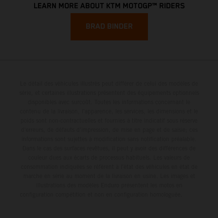
LEARN MORE ABOUT KTM MOTOGP™ RIDERS
BRAD BINDER
Le détail des véhicules illustrés peut différer de celui des modèles de
série, et certaines illustrations présentent des équipements optionnels
disponibles avec surcoût. Toutes les informations concernant le
contenu de la livraison, l'apparence, les services, les dimensions et le
poids sont non-contractuelles et fournies à titre indicatif sous réserve
d'erreurs, de défauts d'impression, de mise en page et de saisie; ces
informations sont sujettes à modification sans notification préalable.
Dans le cas des surfaces revêtues, il peut y avoir des différences de
couleur dues aux écarts de processus habituels. Les valeurs de
consommation indiquées se réfèrent à l'état des véhicules en état de
marche en série au moment de la livraison en usine. Les images et
illustrations des modèles Enduro présentent les motos en
configuration compétition et non en configuration homologuée.