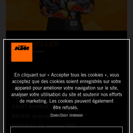
JACK MILLER
MotoGP™
En cliquant sur « Accepter tous les cookies », vous
FIRST NAME: Jack
acceptez que des cookies soient enregistrés sur votre
LAST NAME: Miller
appareil pour améliorer votre navigation sur le site,
analyser votre utilisation du site et soutenir nos efforts
TEAM: Red Bull KTM Factory Racing
de marketing. Les cookies peuvent également
START NUMBER: 43
être refusés.
Privacy Policy
Impression
NATION: Australia
BIRTHDAY: 18 January 1995