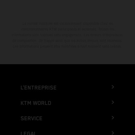
La remise indiquée est exclusivement disponible chez les
concessionnaires KTM participants et autorisés. Toutes les
informations sont fournies sans engagement. Les erreurs d'impression,
de composition, de frappe ainsi que les autres erreurs sont réservées.
Les informations peuvent être modifiées à tout moment sans préavis.
L’ENTREPRISE
KTM WORLD
SERVICE
LEGAL