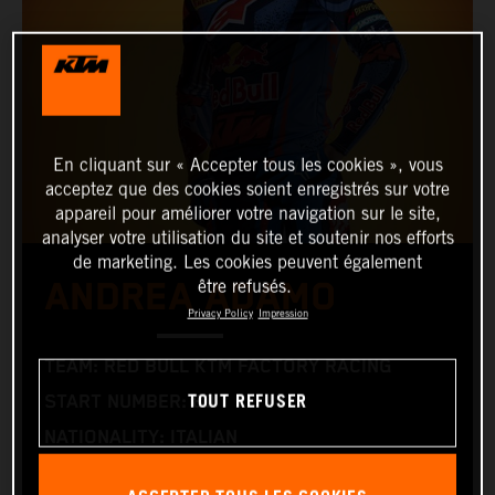
En cliquant sur « Accepter tous les cookies », vous
acceptez que des cookies soient enregistrés sur votre
appareil pour améliorer votre navigation sur le site,
analyser votre utilisation du site et soutenir nos efforts
de marketing. Les cookies peuvent également
ANDREA ADAMO
être refusés.
Privacy Policy
Impression
TEAM: RED BULL KTM FACTORY RACING
TOUT REFUSER
START NUMBER: 80
NATIONALITY: ITALIAN
BIRTHDAY: 22.08.2003