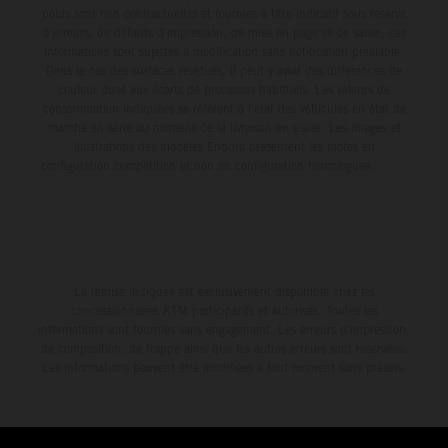
poids sont non-contractuelles et fournies à titre indicatif sous réserve
d'erreurs, de défauts d'impression, de mise en page et de saisie; ces
informations sont sujettes à modification sans notification préalable.
Dans le cas des surfaces revêtues, il peut y avoir des différences de
couleur dues aux écarts de processus habituels. Les valeurs de
consommation indiquées se réfèrent à l'état des véhicules en état de
marche en série au moment de la livraison en usine. Les images et
illustrations des modèles Enduro présentent les motos en
configuration compétition et non en configuration homologuée.
La remise indiquée est exclusivement disponible chez les
concessionnaires KTM participants et autorisés. Toutes les
informations sont fournies sans engagement. Les erreurs d'impression,
de composition, de frappe ainsi que les autres erreurs sont réservées.
Les informations peuvent être modifiées à tout moment sans préavis.