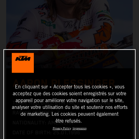
AARON PLESSINGER
En cliquant sur « Accepter tous les cookies », vous
acceptez que des cookies soient enregistrés sur votre
appareil pour améliorer votre navigation sur le site,
TEAM: RED BULL KTM FACTORY RACING
analyser votre utilisation du site et soutenir nos efforts
RACING NUMBER: 7
de marketing. Les cookies peuvent également
être refusés.
NATIONALITY: AMERICAN
Privacy Policy
Impression
DATE OF BIRTH: 25.01.1996