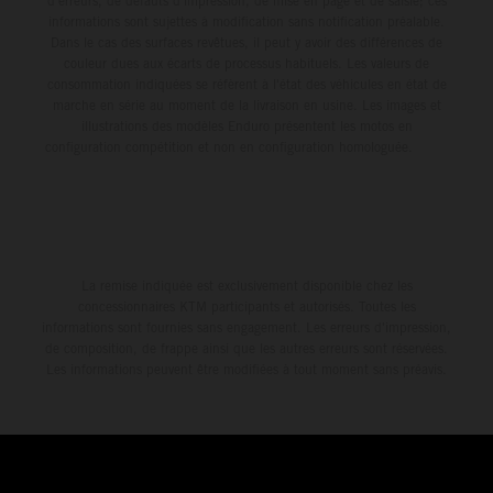
d'erreurs, de défauts d'impression, de mise en page et de saisie; ces
informations sont sujettes à modification sans notification préalable.
Dans le cas des surfaces revêtues, il peut y avoir des différences de
couleur dues aux écarts de processus habituels. Les valeurs de
consommation indiquées se réfèrent à l'état des véhicules en état de
marche en série au moment de la livraison en usine. Les images et
illustrations des modèles Enduro présentent les motos en
configuration compétition et non en configuration homologuée.
La remise indiquée est exclusivement disponible chez les
concessionnaires KTM participants et autorisés. Toutes les
informations sont fournies sans engagement. Les erreurs d'impression,
de composition, de frappe ainsi que les autres erreurs sont réservées.
Les informations peuvent être modifiées à tout moment sans préavis.