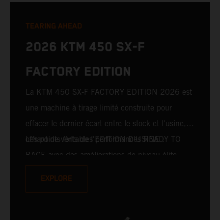
TEARING AHEAD
2026 KTM 450 SX-F
FACTORY EDITION
La KTM 450 SX-F FACTORY EDITION 2026 est
une machine à tirage limité construite pour
effacer le dernier écart entre le stock et l'usine,
offrant de véritables performances READY TO
Les points forts de l'EDITION D'USINE :
RACE avec des améliorations de niveau élite.
Pour 2026, cela inclut la fourche avant WP
EXPLORE
XACT PRO 7548 et l'amortisseur arrière WP
XACT PRO 8950, leaders du secteur, montés de
série. Conçue pour les coureurs à la poursuite de