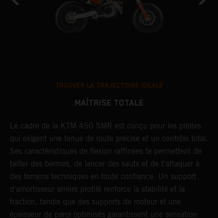
TROUVER LA TRAJECTOIRE IDÉALE
MAÎTRISE TOTALE
Le cadre de la KTM 450 SMR est conçu pour les pilotes
L
qui exigent une tenue de route précise et un contrôle total.
c
a
Ses caractéristiques de flexion raffinées te permettent de
p
tailler des bermes, de lancer des sauts et de t'attaquer à
c
o
des terrains techniques en toute confiance. Un support
s
d'amortisseur arrière profilé renforce la stabilité et la
a
traction, tandis que des supports de moteur et une
s
épaisseur de paroi optimisés garantissent une sensation
p