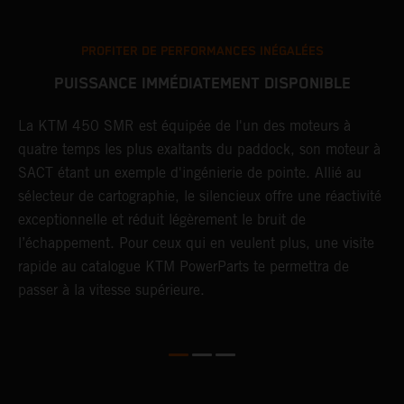
PROFITER DE PERFORMANCES INÉGALÉES
PUISSANCE IMMÉDIATEMENT DISPONIBLE
La KTM 450 SMR est équipée de l'un des moteurs à
T
quatre temps les plus exaltants du paddock, son moteur à
t
SACT étant un exemple d'ingénierie de pointe. Allié au
d
sélecteur de cartographie, le silencieux offre une réactivité
l
exceptionnelle et réduit légèrement le bruit de
q
c
l’échappement. Pour ceux qui en veulent plus, une visite
l
ce
rapide au catalogue KTM PowerParts te permettra de
d
ve
passer à la vitesse supérieure.
t
p
c