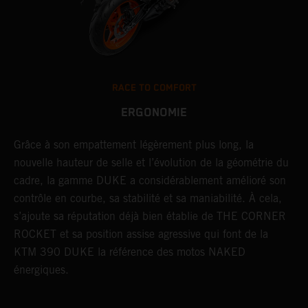
RACE TO COMFORT
ERGONOMIE
Grâce à son empattement légèrement plus long, la
U
nouvelle hauteur de selle et l’évolution de la géométrie du
u
cadre, la gamme DUKE a considérablement amélioré son
u
u
contrôle en courbe, sa stabilité et sa maniabilité. À cela,
B
s’ajoute sa réputation déjà bien établie de THE CORNER
D
ROCKET et sa position assise agressive qui font de la
p
KTM 390 DUKE la référence des motos NAKED
s
énergiques.