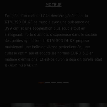
MOTEUR
Équipée d’un moteur LC4c dernière génération, la
L
r
KTM 390 DUKE se muscle avec une puissance de
M
399 cm³ et une accélération plus souple tout en
c
s’allégeant. Forte d’années d’expérience dans le secteur
p
des petites cylindrées, la KTM 390 DUKE propose
a
maintenant une boîte de vitesse perfectionnée, une
u
culasse optimisée et adopte les normes EURO 5.2 en
l
matière d’émissions. Et est-ce qu’on a déjà dit qu’elle était
READY TO RACE ?