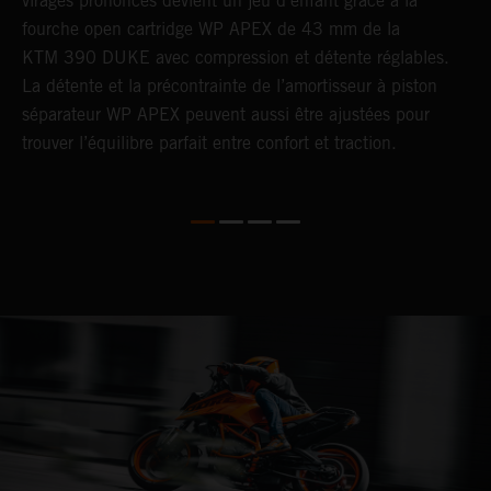
virages prononcés devient un jeu d’enfant grâce à la
c
fourche open cartridge WP APEX de 43 mm de la
c
KTM 390 DUKE avec compression et détente réglables.
l
La détente et la précontrainte de l’amortisseur à piston
s
séparateur WP APEX peuvent aussi être ajustées pour
D
trouver l’équilibre parfait entre confort et traction.
D
p
d
n