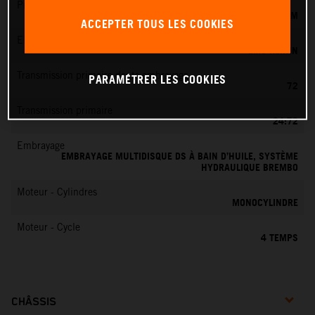
Préparation du mélange
KEIHIN EFI, CORPS DE PAPILLON 44 MM
ACCEPTER TOUS LES COOKIES
EMS
EMS KEIHIN
Transmission primaire dents embrayage
PARAMÉTRER LES COOKIES
72
Transmission primaire
24:72
Embrayage
EMBRAYAGE MULTIDISQUE DS À BAIN D’HUILE, SYSTÈME
HYDRAULIQUE BREMBO
Moteur - Cylindres
MONOCYLINDRE
Moteur - Cycle
4 TEMPS
CHÂSSIS