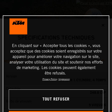
✕
SPÉCIFICATIONS TECHNIQUES
En cliquant sur « Accepter tous les cookies », vous
2027 KTM 250 SX-F
acceptez que des cookies soient enregistrés sur votre
appareil pour améliorer votre navigation sur le site,
MOTEUR
analyser votre utilisation du site et soutenir nos efforts
de marketing. Les cookies peuvent également
être refusés.
Version
MOTEUR 1 CYLINDRE, 4 TEMPS
Privacy Policy
Impression
Cylindrée
249.9 CM³
TOUT REFUSER
Boîte de vitesses
5 VITESSES