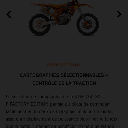
MOTRICITÉ TOTALE
CARTOGRAPHIES SÉLECTIONNABLES +
CONTRÔLE DE LA TRACTION
L
e
c
Le sélecteur de cartographie de la KTM 450 SX-
a
m
F FACTORY EDITION permet au pilote de commuter
c
facilement entre deux cartographies moteur. Le mode 1
a
assure un déploiement de puissance plus linéaire tandis
.
d
que le mode 2 permet de bénéficier d’une plus grande