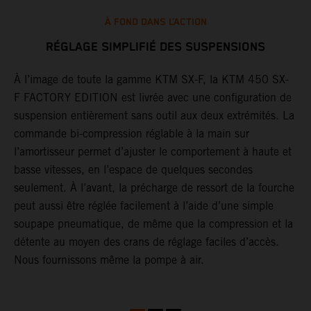
À FOND DANS L’ACTION
RÉGLAGE SIMPLIFIÉ DES SUSPENSIONS
À l’image de toute la gamme KTM SX-F, la KTM 450 SX-
L
F FACTORY EDITION est livrée avec une configuration de
c
suspension entièrement sans outil aux deux extrémités. La
d
commande bi-compression réglable à la main sur
l
l’amortisseur permet d’ajuster le comportement à haute et
d
basse vitesses, en l’espace de quelques secondes
d
seulement. À l’avant, la précharge de ressort de la fourche
m
peut aussi être réglée facilement à l’aide d’une simple
à
soupape pneumatique, de même que la compression et la
e
détente au moyen des crans de réglage faciles d’accès.
Nous fournissons même la pompe à air.