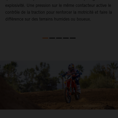
d
explosivité. Une pression sur le même contacteur active le
t
contrôle de la traction pour renforcer la motricité et faire la
p
différence sur des terrains humides ou boueux.
p
F
B
u
s