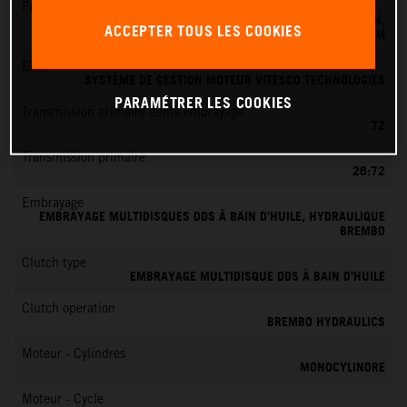
Préparation du mélange
SYSTÈME D'INJECTION ÉLECTRONIQUE DE CARBURANT KEIHIN,
ACCEPTER TOUS LES COOKIES
BOÎTIER PAPILLON 39 MM
EMS
SYSTÈME DE GESTION MOTEUR VITESCO TECHNOLOGIES
PARAMÉTRER LES COOKIES
Transmission primaire dents embrayage
72
Transmission primaire
26:72
Embrayage
EMBRAYAGE MULTIDISQUES DDS À BAIN D’HUILE, HYDRAULIQUE
BREMBO
Clutch type
EMBRAYAGE MULTIDISQUE DDS À BAIN D’HUILE
Clutch operation
BREMBO HYDRAULICS
Moteur - Cylindres
MONOCYLINDRE
Moteur - Cycle