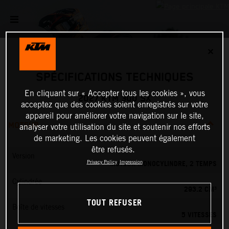
✕
SPÉCIFICATIONS TECHNIQUES
En cliquant sur « Accepter tous les cookies », vous
2027 KTM 300 SX
acceptez que des cookies soient enregistrés sur votre
appareil pour améliorer votre navigation sur le site,
MOTEUR
analyser votre utilisation du site et soutenir nos efforts
de marketing. Les cookies peuvent également
être refusés.
Version
MOTEUR MONOCYLINDRE, 2 TEMPS
Privacy Policy
Impression
Cylindrée
293.2 CM³
TOUT REFUSER
Boîte de vitesses
5 VITESSES