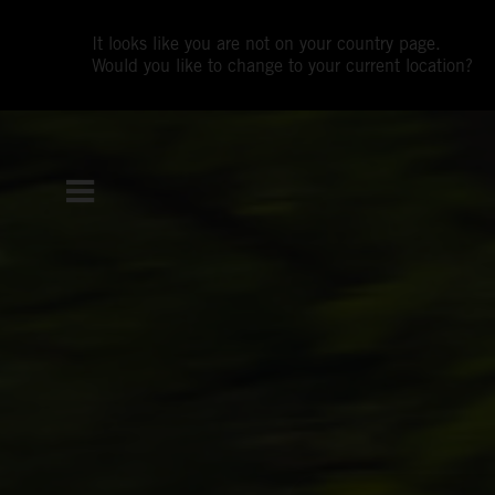
It looks like you are not on your country page.
Would you like to change to your current location?