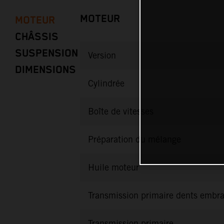
MOTEUR
MOTEUR
CHÂSSIS
SUSPENSION
Version
DIMENSIONS
Cylindrée
Boîte de vitesses
Préparation du mélange
Huile moteur
Transmission primaire dents embr
Transmission primaire