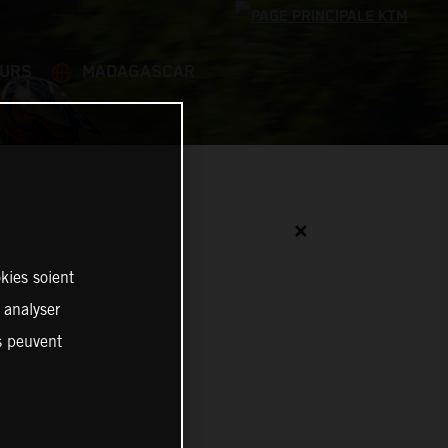
EURS
MADAGASCAR
✕
kies soient
, analyser
es peuvent