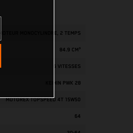
MOTEUR MONOCYLINDRE, 2 TEMPS
84.9 CM³
6 VITESSES
KEIHIN PWK 28
MOTOREX TOPSPEED 4T 15W50
64