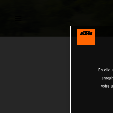
En cliqu
enregi
votre u