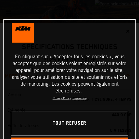
✕
SPÉCIFICATIONS TECHNIQUES
En cliquant sur « Accepter tous les cookies », vous
2025 KTM 450 EXC-F
acceptez que des cookies soient enregistrés sur votre
appareil pour améliorer votre navigation sur le site,
MOTEUR
analyser votre utilisation du site et soutenir nos efforts
de marketing. Les cookies peuvent également
être refusés.
Version
MOTEUR 1 CYLINDRE, 4 TEMPS
Privacy Policy
Impression
Cylindrée
449.9 CM³
TOUT REFUSER
Boîte de vitesses
6 VITESSES