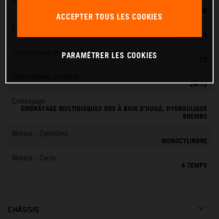
Préparation du mélange
KEIHIN EFI, CORPS DE PAPILLON 42 MM
ACCEPTER TOUS LES COOKIES
EMS
EMS KEIHIN
Transmission primaire dents embrayage
PARAMÉTRER LES COOKIES
72
Transmission primaire
29:72
Embrayage
EMBRAYAGE MULTIDISQUES DDS À BAIN D’HUILE, HYDRAULIQUE
BREMBO
Moteur - Cylindres
MONOCYLINDRE
Moteur - Cycle
4 TEMPS
CHÂSSIS